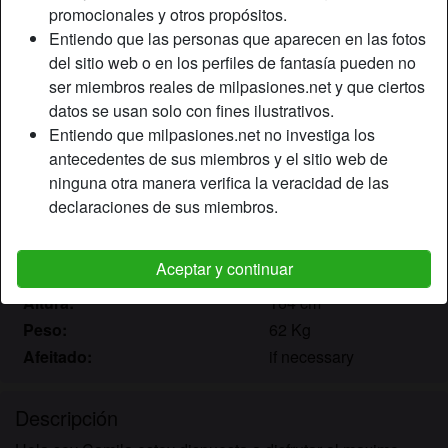
promocionales y otros propósitos.
Entiendo que las personas que aparecen en las fotos
Apodo:
Camila
del sitio web o en los perfiles de fantasía pueden no
Edad:
ser miembros reales de milpasiones.net y que ciertos
33
datos se usan solo con fines ilustrativos.
País:
España
Entiendo que milpasiones.net no investiga los
Provincia:
Cuenca
antecedentes de sus miembros y el sitio web de
Género:
Mujer
ninguna otra manera verifica la veracidad de las
Sexualidad:
Hetero
declaraciones de sus miembros.
Relación:
Soltero
Color de cabello:
Oscuro
Aceptar y continuar
Color de ojos:
Marrón
Altura:
164 cm
Peso:
62 Kg
Afeitado:
if necessary
Descripción