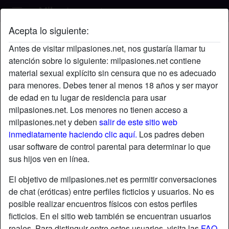
Acepta lo siguiente:
Camila's perfil
Antes de visitar milpasiones.net, nos gustaría llamar tu
atención sobre lo siguiente: milpasiones.net contiene
material sexual explícito sin censura que no es adecuado
para menores. Debes tener al menos 18 años y ser mayor
de edad en tu lugar de residencia para usar
milpasiones.net. Los menores no tienen acceso a
milpasiones.net y deben
salir de este sitio web
inmediatamente haciendo clic aquí.
Los padres deben
usar software de control parental para determinar lo que
sus hijos ven en línea.
El objetivo de milpasiones.net es permitir conversaciones
de chat (eróticas) entre perfiles ficticios y usuarios. No es
posible realizar encuentros físicos con estos perfiles
ficticios. En el sitio web también se encuentran usuarios
star
chat
Agregar
Chatea ahora
reales. Para distinguir entre estos usuarios, visita las
FAQ
.