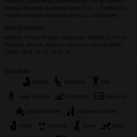
Hola soy Camila estoy dispuesta a disfrutar al maximo
contigo. Me gusta el morbo la fiesta 🎉🥳..... Escríbeme o
llámame te estaré esperando en mi piso 642506849
Está buscando
Hombre, Pareja, Robusto, Musculoso, Gordito, En forma,
Delgado, Africano, Asiático, Caucásico, Oriente Medio,
Latino, 18-25, 26-35, 36-54, 55+
Etiquetas
Masaje
Mamadas
Oral
Juego de roles
Romántico
Ver porno
Drogas blandas
Juguetes sexuales
Pajas
Lencería
Cuero
Látex