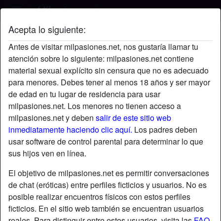
Acepta lo siguiente:
Angel23's perfil
Antes de visitar milpasiones.net, nos gustaría llamar tu
atención sobre lo siguiente: milpasiones.net contiene
material sexual explícito sin censura que no es adecuado
para menores. Debes tener al menos 18 años y ser mayor
de edad en tu lugar de residencia para usar
milpasiones.net. Los menores no tienen acceso a
milpasiones.net y deben
salir de este sitio web
inmediatamente haciendo clic aquí.
Los padres deben
usar software de control parental para determinar lo que
sus hijos ven en línea.
El objetivo de milpasiones.net es permitir conversaciones
de chat (eróticas) entre perfiles ficticios y usuarios. No es
posible realizar encuentros físicos con estos perfiles
ficticios. En el sitio web también se encuentran usuarios
star
chat
Agregar
Chatea ahora
reales. Para distinguir entre estos usuarios, visita las
FAQ
.