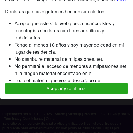
Declaras que los siguientes hechos son ciertos:
Apodo:
Angel23
Acepto que este sitio web pueda usar cookies y
Edad:
40
tecnologías similares con fines analíticos y
País:
España
publicitarios.
Provincia:
Alicante
Tengo al menos 18 años y soy mayor de edad en mi
Género:
Hombre
lugar de residencia.
No distribuiré material de milpasiones.net.
Descripción
No permitiré el acceso de menores a milpasiones.net
ni a ningún material encontrado en él.
Aún no ha ingresado su descripción.
Todo el material que vea o descargue de
Está buscando
milpasiones.net es para mi uso personal y no lo
Aceptar y continuar
mostraré a un menor.
No ha especificado ninguna preferencia
Los proveedores de este material no han contactado
conmigo y elijo verlo o descargarlo voluntariamente.
milpasiones.net © 2012 - 2026
|
Abuse
|
Sitemap
|
Precios
|
FAQ
|
Privacy policy
Entiendo que milpasiones.net utiliza perfiles de
|
Términos y Condiciones
|
Contact
fantasía que son creados y gestionados por el sitio
Este sitio es un servicio de chat erótico y utiliza perfiles ficticios. Estos son
puramente para entretenimiento, no son posibles citas físicas. Pagas por
web y que pueden comunicarse conmigo con fines
mensaje. Debes tener más de 18 años para usar este sitio. Para poder