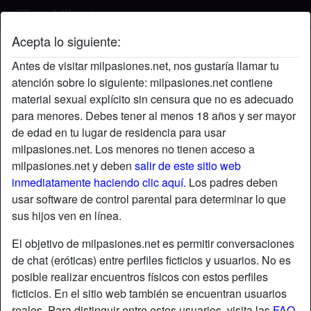
Acepta lo siguiente:
marck's perfil
Antes de visitar milpasiones.net, nos gustaría llamar tu
atención sobre lo siguiente: milpasiones.net contiene
material sexual explícito sin censura que no es adecuado
para menores. Debes tener al menos 18 años y ser mayor
de edad en tu lugar de residencia para usar
milpasiones.net. Los menores no tienen acceso a
milpasiones.net y deben
salir de este sitio web
inmediatamente haciendo clic aquí.
Los padres deben
usar software de control parental para determinar lo que
sus hijos ven en línea.
El objetivo de milpasiones.net es permitir conversaciones
de chat (eróticas) entre perfiles ficticios y usuarios. No es
posible realizar encuentros físicos con estos perfiles
ficticios. En el sitio web también se encuentran usuarios
star
chat
Agregar
Chatea ahora
reales. Para distinguir entre estos usuarios, visita las
FAQ
.