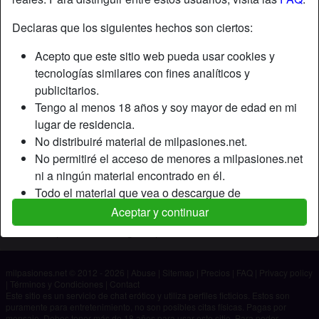
Declaras que los siguientes hechos son ciertos:
Apodo:
Marck
Acepto que este sitio web pueda usar cookies y
Edad:
58
tecnologías similares con fines analíticos y
País:
España
publicitarios.
Provincia:
Alicante
Tengo al menos 18 años y soy mayor de edad en mi
Género:
Hombre
lugar de residencia.
No distribuiré material de milpasiones.net.
Descripción
No permitiré el acceso de menores a milpasiones.net
ni a ningún material encontrado en él.
Aún no ha ingresado su descripción.
Todo el material que vea o descargue de
Está buscando
milpasiones.net es para mi uso personal y no lo
Aceptar y continuar
mostraré a un menor.
No ha especificado ninguna preferencia
Los proveedores de este material no han contactado
conmigo y elijo verlo o descargarlo voluntariamente.
milpasiones.net © 2012 - 2026
|
Abuse
|
Sitemap
|
Precios
|
FAQ
|
Privacy policy
Entiendo que milpasiones.net utiliza perfiles de
|
Términos y Condiciones
|
Contact
fantasía que son creados y gestionados por el sitio
Este sitio es un servicio de chat erótico y utiliza perfiles ficticios. Estos son
puramente para entretenimiento, no son posibles citas físicas. Pagas por
web y que pueden comunicarse conmigo con fines
mensaje. Debes tener más de 18 años para usar este sitio. Para poder