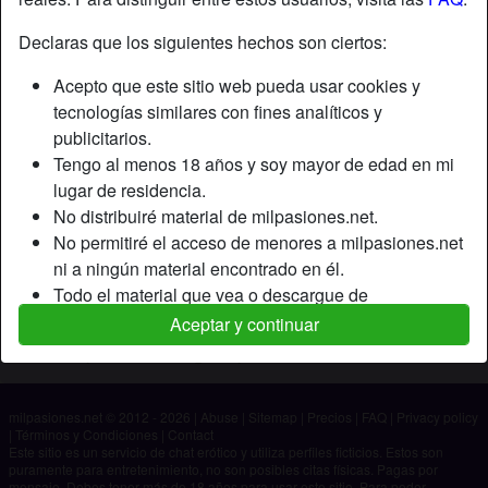
Declaras que los siguientes hechos son ciertos:
Apodo:
Michael
Acepto que este sitio web pueda usar cookies y
Edad:
42
tecnologías similares con fines analíticos y
País:
España
publicitarios.
Provincia:
Alicante
Tengo al menos 18 años y soy mayor de edad en mi
Género:
Hombre
lugar de residencia.
No distribuiré material de milpasiones.net.
Descripción
No permitiré el acceso de menores a milpasiones.net
ni a ningún material encontrado en él.
Aún no ha ingresado su descripción.
Todo el material que vea o descargue de
Está buscando
milpasiones.net es para mi uso personal y no lo
Aceptar y continuar
mostraré a un menor.
No ha especificado ninguna preferencia
Los proveedores de este material no han contactado
conmigo y elijo verlo o descargarlo voluntariamente.
milpasiones.net © 2012 - 2026
|
Abuse
|
Sitemap
|
Precios
|
FAQ
|
Privacy policy
Entiendo que milpasiones.net utiliza perfiles de
|
Términos y Condiciones
|
Contact
fantasía que son creados y gestionados por el sitio
Este sitio es un servicio de chat erótico y utiliza perfiles ficticios. Estos son
puramente para entretenimiento, no son posibles citas físicas. Pagas por
web y que pueden comunicarse conmigo con fines
mensaje. Debes tener más de 18 años para usar este sitio. Para poder