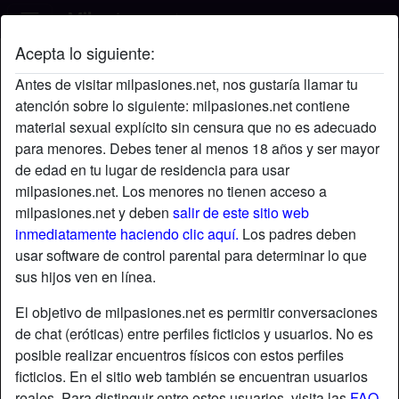
Acepta lo siguiente:
Michael's perfil
Antes de visitar milpasiones.net, nos gustaría llamar tu
atención sobre lo siguiente: milpasiones.net contiene
material sexual explícito sin censura que no es adecuado
para menores. Debes tener al menos 18 años y ser mayor
de edad en tu lugar de residencia para usar
milpasiones.net. Los menores no tienen acceso a
milpasiones.net y deben
salir de este sitio web
inmediatamente haciendo clic aquí.
Los padres deben
usar software de control parental para determinar lo que
sus hijos ven en línea.
El objetivo de milpasiones.net es permitir conversaciones
de chat (eróticas) entre perfiles ficticios y usuarios. No es
posible realizar encuentros físicos con estos perfiles
ficticios. En el sitio web también se encuentran usuarios
star
chat
Agregar
Chatea ahora
reales. Para distinguir entre estos usuarios, visita las
FAQ
.