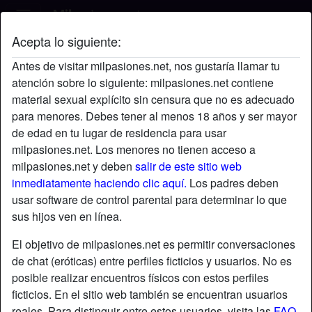
Acepta lo siguiente:
Yimi's perfil
Antes de visitar milpasiones.net, nos gustaría llamar tu
atención sobre lo siguiente: milpasiones.net contiene
material sexual explícito sin censura que no es adecuado
para menores. Debes tener al menos 18 años y ser mayor
de edad en tu lugar de residencia para usar
milpasiones.net. Los menores no tienen acceso a
milpasiones.net y deben
salir de este sitio web
inmediatamente haciendo clic aquí.
Los padres deben
usar software de control parental para determinar lo que
sus hijos ven en línea.
El objetivo de milpasiones.net es permitir conversaciones
de chat (eróticas) entre perfiles ficticios y usuarios. No es
posible realizar encuentros físicos con estos perfiles
ficticios. En el sitio web también se encuentran usuarios
star
chat
Agregar
Chatea ahora
reales. Para distinguir entre estos usuarios, visita las
FAQ
.