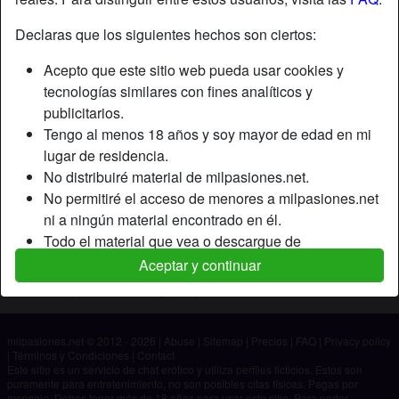
Declaras que los siguientes hechos son ciertos:
Apodo:
Yimi
Acepto que este sitio web pueda usar cookies y
Edad:
45
tecnologías similares con fines analíticos y
País:
España
publicitarios.
Provincia:
Almería
Tengo al menos 18 años y soy mayor de edad en mi
Género:
Hombre
lugar de residencia.
No distribuiré material de milpasiones.net.
Descripción
No permitiré el acceso de menores a milpasiones.net
ni a ningún material encontrado en él.
Aún no ha ingresado su descripción.
Todo el material que vea o descargue de
Está buscando
milpasiones.net es para mi uso personal y no lo
Aceptar y continuar
mostraré a un menor.
No ha especificado ninguna preferencia
Los proveedores de este material no han contactado
conmigo y elijo verlo o descargarlo voluntariamente.
milpasiones.net © 2012 - 2026
|
Abuse
|
Sitemap
|
Precios
|
FAQ
|
Privacy policy
Entiendo que milpasiones.net utiliza perfiles de
|
Términos y Condiciones
|
Contact
fantasía que son creados y gestionados por el sitio
Este sitio es un servicio de chat erótico y utiliza perfiles ficticios. Estos son
puramente para entretenimiento, no son posibles citas físicas. Pagas por
web y que pueden comunicarse conmigo con fines
mensaje. Debes tener más de 18 años para usar este sitio. Para poder