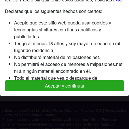
Declaras que los siguientes hechos son ciertos:
Apodo:
Kevin
Acepto que este sitio web pueda usar cookies y
Edad:
24
tecnologías similares con fines analíticos y
País:
España
publicitarios.
Provincia:
Almería
Tengo al menos 18 años y soy mayor de edad en mi
Género:
Hombre
lugar de residencia.
No distribuiré material de milpasiones.net.
Descripción
No permitiré el acceso de menores a milpasiones.net
ni a ningún material encontrado en él.
Aún no ha ingresado su descripción.
Todo el material que vea o descargue de
Está buscando
milpasiones.net es para mi uso personal y no lo
Aceptar y continuar
mostraré a un menor.
No ha especificado ninguna preferencia
Los proveedores de este material no han contactado
conmigo y elijo verlo o descargarlo voluntariamente.
milpasiones.net © 2012 - 2026
|
Abuse
|
Sitemap
|
Precios
|
FAQ
|
Privacy policy
Entiendo que milpasiones.net utiliza perfiles de
|
Términos y Condiciones
|
Contact
fantasía que son creados y gestionados por el sitio
Este sitio es un servicio de chat erótico y utiliza perfiles ficticios. Estos son
puramente para entretenimiento, no son posibles citas físicas. Pagas por
web y que pueden comunicarse conmigo con fines
mensaje. Debes tener más de 18 años para usar este sitio. Para poder