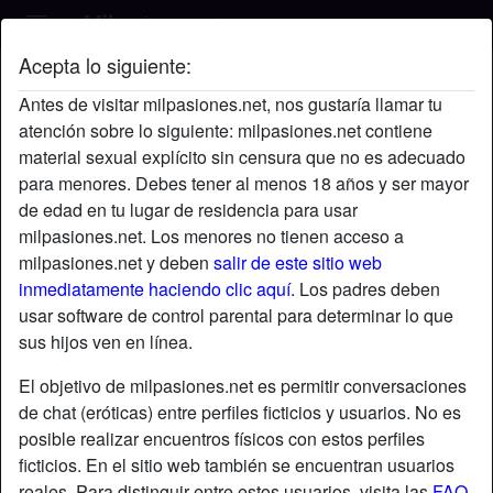
Acepta lo siguiente:
Kevin's perfil
Antes de visitar milpasiones.net, nos gustaría llamar tu
atención sobre lo siguiente: milpasiones.net contiene
material sexual explícito sin censura que no es adecuado
para menores. Debes tener al menos 18 años y ser mayor
de edad en tu lugar de residencia para usar
milpasiones.net. Los menores no tienen acceso a
milpasiones.net y deben
salir de este sitio web
inmediatamente haciendo clic aquí.
Los padres deben
usar software de control parental para determinar lo que
sus hijos ven en línea.
El objetivo de milpasiones.net es permitir conversaciones
de chat (eróticas) entre perfiles ficticios y usuarios. No es
posible realizar encuentros físicos con estos perfiles
ficticios. En el sitio web también se encuentran usuarios
star
chat
Agregar
Chatea ahora
reales. Para distinguir entre estos usuarios, visita las
FAQ
.