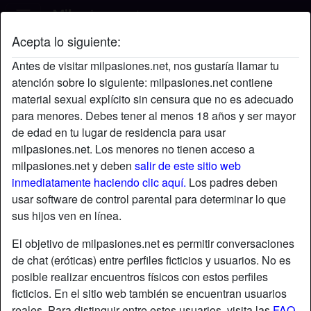
Acepta lo siguiente:
Alíkonte's perfil
Antes de visitar milpasiones.net, nos gustaría llamar tu
atención sobre lo siguiente: milpasiones.net contiene
material sexual explícito sin censura que no es adecuado
para menores. Debes tener al menos 18 años y ser mayor
de edad en tu lugar de residencia para usar
milpasiones.net. Los menores no tienen acceso a
milpasiones.net y deben
salir de este sitio web
inmediatamente haciendo clic aquí.
Los padres deben
usar software de control parental para determinar lo que
sus hijos ven en línea.
El objetivo de milpasiones.net es permitir conversaciones
de chat (eróticas) entre perfiles ficticios y usuarios. No es
posible realizar encuentros físicos con estos perfiles
ficticios. En el sitio web también se encuentran usuarios
star
chat
Agregar
Chatea ahora
reales. Para distinguir entre estos usuarios, visita las
FAQ
.