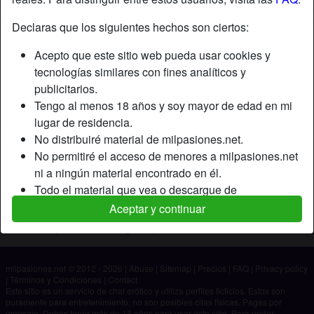
Declaras que los siguientes hechos son ciertos:
Apodo:
Alíkonte
Acepto que este sitio web pueda usar cookies y
Edad:
28
tecnologías similares con fines analíticos y
País:
España
publicitarios.
Provincia:
Almería
Tengo al menos 18 años y soy mayor de edad en mi
Género:
Hombre
lugar de residencia.
No distribuiré material de milpasiones.net.
Descripción
No permitiré el acceso de menores a milpasiones.net
ni a ningún material encontrado en él.
Aún no ha ingresado su descripción.
Todo el material que vea o descargue de
Está buscando
milpasiones.net es para mi uso personal y no lo
Aceptar y continuar
mostraré a un menor.
No ha especificado ninguna preferencia
Los proveedores de este material no han contactado
conmigo y elijo verlo o descargarlo voluntariamente.
milpasiones.net © 2012 - 2026
|
Abuse
|
Sitemap
|
Precios
|
FAQ
|
Privacy policy
Entiendo que milpasiones.net utiliza perfiles de
|
Términos y Condiciones
|
Contact
fantasía que son creados y gestionados por el sitio
Este sitio es un servicio de chat erótico y utiliza perfiles ficticios. Estos son
puramente para entretenimiento, no son posibles citas físicas. Pagas por
web y que pueden comunicarse conmigo con fines
mensaje. Debes tener más de 18 años para usar este sitio. Para poder