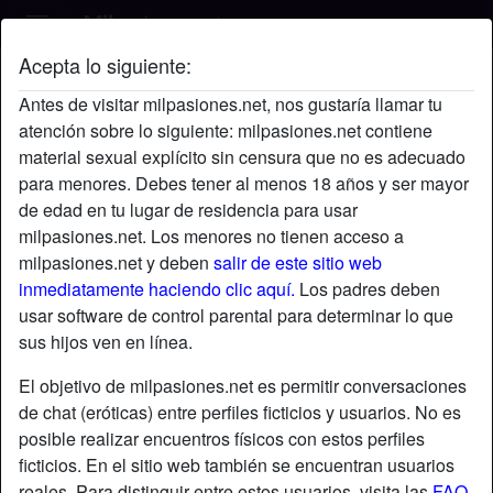
Acepta lo siguiente:
Josee's perfil
Antes de visitar milpasiones.net, nos gustaría llamar tu
atención sobre lo siguiente: milpasiones.net contiene
material sexual explícito sin censura que no es adecuado
para menores. Debes tener al menos 18 años y ser mayor
de edad en tu lugar de residencia para usar
milpasiones.net. Los menores no tienen acceso a
milpasiones.net y deben
salir de este sitio web
inmediatamente haciendo clic aquí.
Los padres deben
usar software de control parental para determinar lo que
sus hijos ven en línea.
El objetivo de milpasiones.net es permitir conversaciones
de chat (eróticas) entre perfiles ficticios y usuarios. No es
posible realizar encuentros físicos con estos perfiles
ficticios. En el sitio web también se encuentran usuarios
star
chat
Agregar
Chatea ahora
reales. Para distinguir entre estos usuarios, visita las
FAQ
.