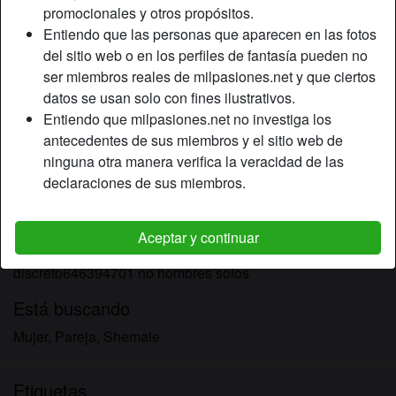
promocionales y otros propósitos.
Entiendo que las personas que aparecen en las fotos
Apodo:
Josee
del sitio web o en los perfiles de fantasía pueden no
Edad:
ser miembros reales de milpasiones.net y que ciertos
56
datos se usan solo con fines ilustrativos.
País:
España
Entiendo que milpasiones.net no investiga los
Provincia:
Almería
antecedentes de sus miembros y el sitio web de
Género:
Hombre
ninguna otra manera verifica la veracidad de las
declaraciones de sus miembros.
Descripción
Hombre solo de Roquetas de mar Busco mujeres ,parejas
Aceptar y continuar
,shemales Pasarlo bien buen royo y muy
discreto646394701 no hombres solos
Está buscando
Mujer, Pareja, Shemale
Etiquetas