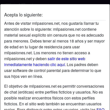
Acepta lo siguiente:
Mikel's perfil
Antes de visitar milpasiones.net, nos gustaría llamar tu
atención sobre lo siguiente: milpasiones.net contiene
material sexual explícito sin censura que no es adecuado
para menores. Debes tener al menos 18 años y ser mayor
de edad en tu lugar de residencia para usar
milpasiones.net. Los menores no tienen acceso a
milpasiones.net y deben
salir de este sitio web
inmediatamente haciendo clic aquí.
Los padres deben
usar software de control parental para determinar lo que
sus hijos ven en línea.
El objetivo de milpasiones.net es permitir conversaciones
de chat (eróticas) entre perfiles ficticios y usuarios. No es
posible realizar encuentros físicos con estos perfiles
ficticios. En el sitio web también se encuentran usuarios
star
chat
Agregar
Chatea ahora
reales. Para distinguir entre estos usuarios, visita las
FAQ
.