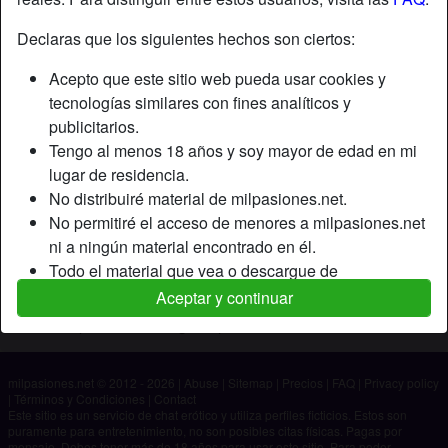
Declaras que los siguientes hechos son ciertos:
Apodo:
Mikel
Acepto que este sitio web pueda usar cookies y
Edad:
45
tecnologías similares con fines analíticos y
País:
España
publicitarios.
Provincia:
Almería
Tengo al menos 18 años y soy mayor de edad en mi
Género:
Hombre
lugar de residencia.
No distribuiré material de milpasiones.net.
Descripción
No permitiré el acceso de menores a milpasiones.net
ni a ningún material encontrado en él.
Aún no ha ingresado su descripción.
Todo el material que vea o descargue de
Está buscando
milpasiones.net es para mi uso personal y no lo
Aceptar y continuar
mostraré a un menor.
No ha especificado ninguna preferencia
Los proveedores de este material no han contactado
conmigo y elijo verlo o descargarlo voluntariamente.
milpasiones.net © 2012 - 2026
|
Abuse
|
Sitemap
|
Precios
|
FAQ
|
Privacy policy
Entiendo que milpasiones.net utiliza perfiles de
|
Términos y Condiciones
|
Contact
fantasía que son creados y gestionados por el sitio
Este sitio es un servicio de chat erótico y utiliza perfiles ficticios. Estos son
puramente para entretenimiento, no son posibles citas físicas. Pagas por
web y que pueden comunicarse conmigo con fines
mensaje. Debes tener más de 18 años para usar este sitio. Para poder