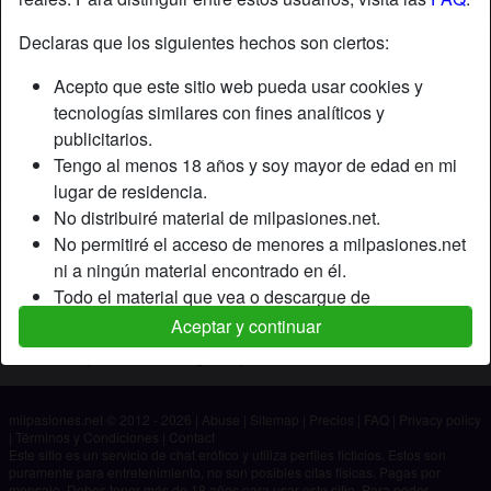
Declaras que los siguientes hechos son ciertos:
Apodo:
Pareja30
Acepto que este sitio web pueda usar cookies y
Edad:
31
tecnologías similares con fines analíticos y
País:
España
publicitarios.
Provincia:
Badajoz
Tengo al menos 18 años y soy mayor de edad en mi
Género:
Pareja
lugar de residencia.
No distribuiré material de milpasiones.net.
Descripción
No permitiré el acceso de menores a milpasiones.net
ni a ningún material encontrado en él.
Aún no ha ingresado su descripción.
Todo el material que vea o descargue de
Está buscando
milpasiones.net es para mi uso personal y no lo
Aceptar y continuar
mostraré a un menor.
No ha especificado ninguna preferencia
Los proveedores de este material no han contactado
conmigo y elijo verlo o descargarlo voluntariamente.
milpasiones.net © 2012 - 2026
|
Abuse
|
Sitemap
|
Precios
|
FAQ
|
Privacy policy
Entiendo que milpasiones.net utiliza perfiles de
|
Términos y Condiciones
|
Contact
fantasía que son creados y gestionados por el sitio
Este sitio es un servicio de chat erótico y utiliza perfiles ficticios. Estos son
puramente para entretenimiento, no son posibles citas físicas. Pagas por
web y que pueden comunicarse conmigo con fines
mensaje. Debes tener más de 18 años para usar este sitio. Para poder