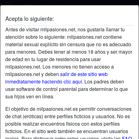
Acepta lo siguiente:
pareja30's perfil
Antes de visitar milpasiones.net, nos gustaría llamar tu
atención sobre lo siguiente: milpasiones.net contiene
material sexual explícito sin censura que no es adecuado
para menores. Debes tener al menos 18 años y ser mayor
de edad en tu lugar de residencia para usar
milpasiones.net. Los menores no tienen acceso a
milpasiones.net y deben
salir de este sitio web
inmediatamente haciendo clic aquí.
Los padres deben
usar software de control parental para determinar lo que
sus hijos ven en línea.
El objetivo de milpasiones.net es permitir conversaciones
de chat (eróticas) entre perfiles ficticios y usuarios. No es
posible realizar encuentros físicos con estos perfiles
ficticios. En el sitio web también se encuentran usuarios
star
chat
Agregar
Chatea ahora
reales. Para distinguir entre estos usuarios, visita las
FAQ
.