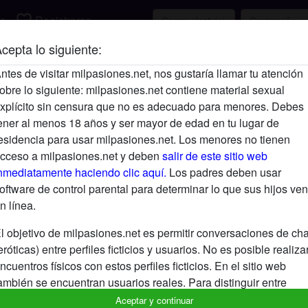
favorite_border
r
Registrarse
cepta lo siguiente:
Descripción
ntes de visitar milpasiones.net, nos gustaría llamar tu atención
obre lo siguiente: milpasiones.net contiene material sexual
Aún no ha ingresado su descripción.
xplícito sin censura que no es adecuado para menores. Debes
Está buscando
ener al menos 18 años y ser mayor de edad en tu lugar de
esidencia para usar milpasiones.net. Los menores no tienen
No ha especificado ninguna preferencia
cceso a milpasiones.net y deben
salir de este sitio web
nmediatamente haciendo clic aquí.
Los padres deben usar
oftware de control parental para determinar lo que sus hijos ven
n línea.
l objetivo de milpasiones.net es permitir conversaciones de cha
eróticas) entre perfiles ficticios y usuarios. No es posible realiza
ncuentros físicos con estos perfiles ficticios. En el sitio web
ambién se encuentran usuarios reales. Para distinguir entre
stos usuarios, visita las
FAQ
.
Aceptar y continuar