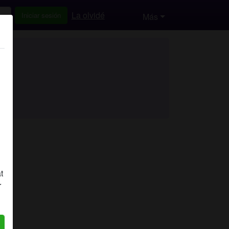
La olvidé
Iniciar sesión
Más
t
r