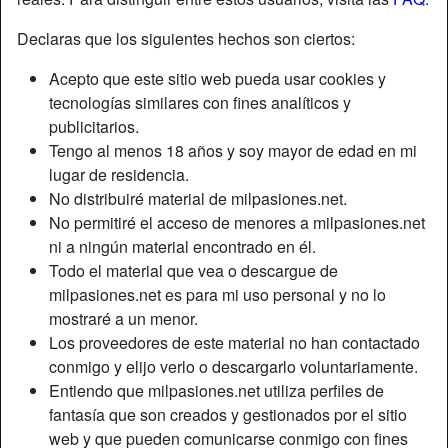
Declaras que los siguientes hechos son ciertos:
Apodo:
Luna
Acepto que este sitio web pueda usar cookies y
Edad:
48
tecnologías similares con fines analíticos y
País:
España
publicitarios.
Provincia:
Barcelona
Tengo al menos 18 años y soy mayor de edad en mi
Género:
Mujer
lugar de residencia.
Relación:
Soltero
No distribuiré material de milpasiones.net.
Color de cabello:
Rubio
No permitiré el acceso de menores a milpasiones.net
Color de ojos:
Marrón
ni a ningún material encontrado en él.
Altura:
170 cm
Todo el material que vea o descargue de
milpasiones.net es para mi uso personal y no lo
Peso:
62 Kg
mostraré a un menor.
Afeitado:
no
Los proveedores de este material no han contactado
conmigo y elijo verlo o descargarlo voluntariamente.
Descripción
Entiendo que milpasiones.net utiliza perfiles de
fantasía que son creados y gestionados por el sitio
Hola amores soy luna una catalana dispuesta a darte
web y que pueden comunicarse conmigo con fines
mucho placer me encanta jugar besar y me gusta lanzar un