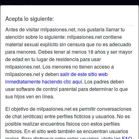
Acepta lo siguiente:
Luna's perfil
Antes de visitar milpasiones.net, nos gustaría llamar tu
atención sobre lo siguiente: milpasiones.net contiene
material sexual explícito sin censura que no es adecuado
para menores. Debes tener al menos 18 años y ser mayor
de edad en tu lugar de residencia para usar
milpasiones.net. Los menores no tienen acceso a
milpasiones.net y deben
salir de este sitio web
inmediatamente haciendo clic aquí.
Los padres deben
usar software de control parental para determinar lo que
sus hijos ven en línea.
El objetivo de milpasiones.net es permitir conversaciones
de chat (eróticas) entre perfiles ficticios y usuarios. No es
posible realizar encuentros físicos con estos perfiles
ficticios. En el sitio web también se encuentran usuarios
star
chat
Agregar
Chatea ahora
reales. Para distinguir entre estos usuarios, visita las
FAQ
.