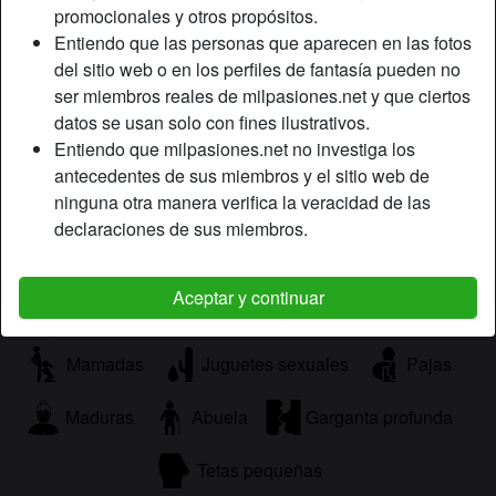
promocionales y otros propósitos.
buen rato abrazar podemos empezar por un buen masaje
Entiendo que las personas que aparecen en las fotos
después un francés muy saludado o garganta profunda y
del sitio web o en los perfiles de fantasía pueden no
para finalizar un buen sexo soy totalmente particular por
ser miembros reales de milpasiones.net y que ciertos
eso pido discreción y respeto soy simpática cariñosa
datos se usan solo con fines ilustrativos.
implicada y me gusta que los dos no pasamos bien solo
Entiendo que milpasiones.net no investiga los
voy a estar una semana así que si quieres conocerme ya
antecedentes de sus miembros y el sitio web de
sabes
ninguna otra manera verifica la veracidad de las
Está buscando
declaraciones de sus miembros.
Hombre
Aceptar y continuar
Etiquetas
Mamadas
Juguetes sexuales
Pajas
Maduras
Abuela
Garganta profunda
Tetas pequeñas