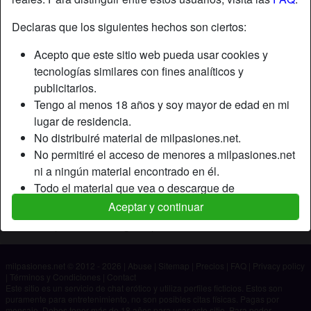
Declaras que los siguientes hechos son ciertos:
Apodo:
David
Acepto que este sitio web pueda usar cookies y
Edad:
33
tecnologías similares con fines analíticos y
País:
España
publicitarios.
Provincia:
Barcelona
Tengo al menos 18 años y soy mayor de edad en mi
Género:
Hombre
lugar de residencia.
No distribuiré material de milpasiones.net.
Descripción
No permitiré el acceso de menores a milpasiones.net
ni a ningún material encontrado en él.
Aún no ha ingresado su descripción.
Todo el material que vea o descargue de
Está buscando
milpasiones.net es para mi uso personal y no lo
Aceptar y continuar
mostraré a un menor.
No ha especificado ninguna preferencia
Los proveedores de este material no han contactado
conmigo y elijo verlo o descargarlo voluntariamente.
milpasiones.net © 2012 - 2026
|
Abuse
|
Sitemap
|
Precios
|
FAQ
|
Privacy policy
Entiendo que milpasiones.net utiliza perfiles de
|
Términos y Condiciones
|
Contact
fantasía que son creados y gestionados por el sitio
Este sitio es un servicio de chat erótico y utiliza perfiles ficticios. Estos son
puramente para entretenimiento, no son posibles citas físicas. Pagas por
web y que pueden comunicarse conmigo con fines
mensaje. Debes tener más de 18 años para usar este sitio. Para poder