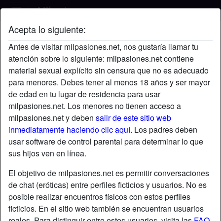
Acepta lo siguiente:
David's perfil
Antes de visitar milpasiones.net, nos gustaría llamar tu
atención sobre lo siguiente: milpasiones.net contiene
material sexual explícito sin censura que no es adecuado
para menores. Debes tener al menos 18 años y ser mayor
de edad en tu lugar de residencia para usar
milpasiones.net. Los menores no tienen acceso a
milpasiones.net y deben
salir de este sitio web
inmediatamente haciendo clic aquí.
Los padres deben
usar software de control parental para determinar lo que
sus hijos ven en línea.
El objetivo de milpasiones.net es permitir conversaciones
de chat (eróticas) entre perfiles ficticios y usuarios. No es
posible realizar encuentros físicos con estos perfiles
ficticios. En el sitio web también se encuentran usuarios
star
chat
Agregar
Chatea ahora
reales. Para distinguir entre estos usuarios, visita las
FAQ
.