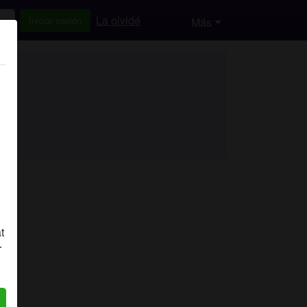
La olvidé
Iniciar sesión
Más
t
r