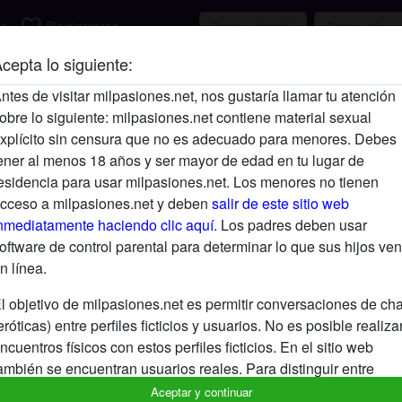
favorite_border
r
Registrarse
cepta lo siguiente:
Descripción
ntes de visitar milpasiones.net, nos gustaría llamar tu atención
obre lo siguiente: milpasiones.net contiene material sexual
Aún no ha ingresado su descripción.
xplícito sin censura que no es adecuado para menores. Debes
Está buscando
ener al menos 18 años y ser mayor de edad en tu lugar de
esidencia para usar milpasiones.net. Los menores no tienen
No ha especificado ninguna preferencia
cceso a milpasiones.net y deben
salir de este sitio web
nmediatamente haciendo clic aquí.
Los padres deben usar
oftware de control parental para determinar lo que sus hijos ven
n línea.
l objetivo de milpasiones.net es permitir conversaciones de cha
eróticas) entre perfiles ficticios y usuarios. No es posible realiza
ncuentros físicos con estos perfiles ficticios. En el sitio web
ambién se encuentran usuarios reales. Para distinguir entre
stos usuarios, visita las
FAQ
.
Aceptar y continuar