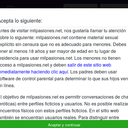
favorite_border
r
Registrarse
cepta lo siguiente:
Descripción
ntes de visitar milpasiones.net, nos gustaría llamar tu atención
obre lo siguiente: milpasiones.net contiene material sexual
Aún no ha ingresado su descripción.
xplícito sin censura que no es adecuado para menores. Debes
Está buscando
ener al menos 18 años y ser mayor de edad en tu lugar de
esidencia para usar milpasiones.net. Los menores no tienen
No ha especificado ninguna preferencia
cceso a milpasiones.net y deben
salir de este sitio web
nmediatamente haciendo clic aquí.
Los padres deben usar
oftware de control parental para determinar lo que sus hijos ven
n línea.
l objetivo de milpasiones.net es permitir conversaciones de cha
eróticas) entre perfiles ficticios y usuarios. No es posible realiza
ncuentros físicos con estos perfiles ficticios. En el sitio web
ambién se encuentran usuarios reales. Para distinguir entre
stos usuarios, visita las
FAQ
.
Aceptar y continuar