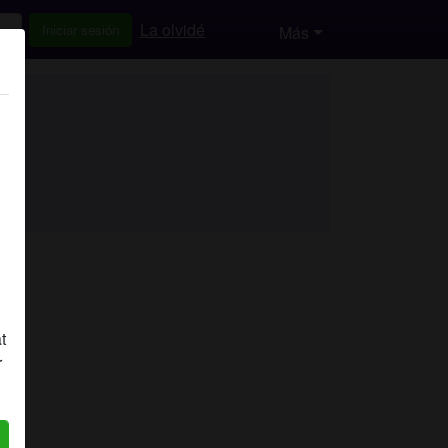
La olvidé
Iniciar sesión
Más
t
r