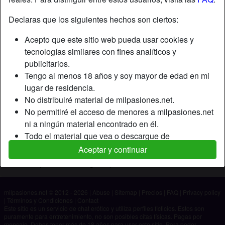
Declaras que los siguientes hechos son ciertos:
Apodo:
Gato42
Acepto que este sitio web pueda usar cookies y
Edad:
44
tecnologías similares con fines analíticos y
País:
España
publicitarios.
Provincia:
Cádiz
Tengo al menos 18 años y soy mayor de edad en mi
Género:
Hombre
lugar de residencia.
No distribuiré material de milpasiones.net.
Descripción
No permitiré el acceso de menores a milpasiones.net
ni a ningún material encontrado en él.
Aún no ha ingresado su descripción.
Todo el material que vea o descargue de
Está buscando
milpasiones.net es para mi uso personal y no lo
Aceptar y continuar
mostraré a un menor.
No ha especificado ninguna preferencia
Los proveedores de este material no han contactado
conmigo y elijo verlo o descargarlo voluntariamente.
milpasiones.net © 2012 - 2026
|
Abuse
|
Sitemap
|
Precios
|
FAQ
|
Privacy policy
Entiendo que milpasiones.net utiliza perfiles de
|
Términos y Condiciones
|
Contact
fantasía que son creados y gestionados por el sitio
Este sitio es un servicio de chat erótico y utiliza perfiles ficticios. Estos son
puramente para entretenimiento, no son posibles citas físicas. Pagas por
web y que pueden comunicarse conmigo con fines
mensaje. Debes tener más de 18 años para usar este sitio. Para poder