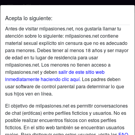
Acepta lo siguiente:
Gato42's perfil
Antes de visitar milpasiones.net, nos gustaría llamar tu
atención sobre lo siguiente: milpasiones.net contiene
material sexual explícito sin censura que no es adecuado
para menores. Debes tener al menos 18 años y ser mayor
de edad en tu lugar de residencia para usar
milpasiones.net. Los menores no tienen acceso a
milpasiones.net y deben
salir de este sitio web
inmediatamente haciendo clic aquí.
Los padres deben
usar software de control parental para determinar lo que
sus hijos ven en línea.
El objetivo de milpasiones.net es permitir conversaciones
de chat (eróticas) entre perfiles ficticios y usuarios. No es
posible realizar encuentros físicos con estos perfiles
ficticios. En el sitio web también se encuentran usuarios
star
chat
Agregar
Chatea ahora
reales. Para distinguir entre estos usuarios, visita las
FAQ
.