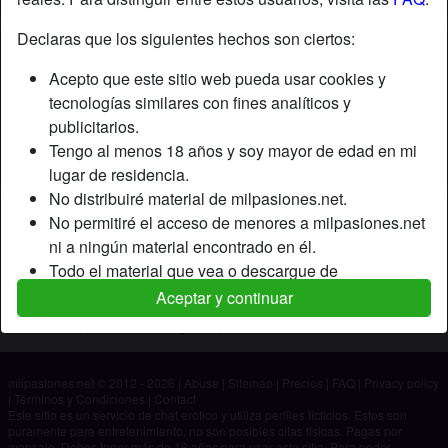
Declaras que los siguientes hechos son ciertos:
Apodo:
Chelios
Acepto que este sitio web pueda usar cookies y
Edad:
47
tecnologías similares con fines analíticos y
País:
España
publicitarios.
Provincia:
Cantabria
Tengo al menos 18 años y soy mayor de edad en mi
Género:
Hombre
lugar de residencia.
No distribuiré material de milpasiones.net.
Descripción
No permitiré el acceso de menores a milpasiones.net
ni a ningún material encontrado en él.
Aún no ha ingresado su descripción.
Todo el material que vea o descargue de
Está buscando
milpasiones.net es para mi uso personal y no lo
Aceptar y continuar
mostraré a un menor.
No ha especificado ninguna preferencia
Los proveedores de este material no han contactado
conmigo y elijo verlo o descargarlo voluntariamente.
milpasiones.net © 2012 - 2026
|
Abuse
|
Sitemap
|
Precios
|
FAQ
|
Privacy policy
Entiendo que milpasiones.net utiliza perfiles de
|
Términos y Condiciones
|
Contact
fantasía que son creados y gestionados por el sitio
Este sitio es un servicio de chat erótico y utiliza perfiles ficticios. Estos son
puramente para entretenimiento, no son posibles citas físicas. Pagas por
web y que pueden comunicarse conmigo con fines
mensaje. Debes tener más de 18 años para usar este sitio. Para poder