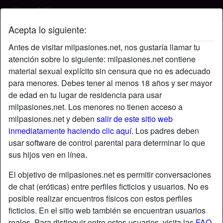
Acepta lo siguiente:
Chelios's perfil
Antes de visitar milpasiones.net, nos gustaría llamar tu
atención sobre lo siguiente: milpasiones.net contiene
material sexual explícito sin censura que no es adecuado
para menores. Debes tener al menos 18 años y ser mayor
de edad en tu lugar de residencia para usar
milpasiones.net. Los menores no tienen acceso a
milpasiones.net y deben
salir de este sitio web
inmediatamente haciendo clic aquí.
Los padres deben
usar software de control parental para determinar lo que
sus hijos ven en línea.
El objetivo de milpasiones.net es permitir conversaciones
de chat (eróticas) entre perfiles ficticios y usuarios. No es
posible realizar encuentros físicos con estos perfiles
ficticios. En el sitio web también se encuentran usuarios
star
chat
Agregar
Chatea ahora
reales. Para distinguir entre estos usuarios, visita las
FAQ
.