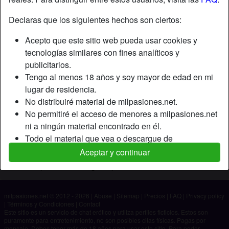
Declaras que los siguientes hechos son ciertos:
Apodo:
Ánimo
Acepto que este sitio web pueda usar cookies y
Edad:
22
tecnologías similares con fines analíticos y
País:
España
publicitarios.
Provincia:
Cantabria
Tengo al menos 18 años y soy mayor de edad en mi
Género:
Hombre
lugar de residencia.
No distribuiré material de milpasiones.net.
Descripción
No permitiré el acceso de menores a milpasiones.net
ni a ningún material encontrado en él.
Aún no ha ingresado su descripción.
Todo el material que vea o descargue de
Está buscando
milpasiones.net es para mi uso personal y no lo
Aceptar y continuar
mostraré a un menor.
No ha especificado ninguna preferencia
Los proveedores de este material no han contactado
conmigo y elijo verlo o descargarlo voluntariamente.
milpasiones.net © 2012 - 2026
|
Abuse
|
Sitemap
|
Precios
|
FAQ
|
Privacy policy
Entiendo que milpasiones.net utiliza perfiles de
|
Términos y Condiciones
|
Contact
fantasía que son creados y gestionados por el sitio
Este sitio es un servicio de chat erótico y utiliza perfiles ficticios. Estos son
puramente para entretenimiento, no son posibles citas físicas. Pagas por
web y que pueden comunicarse conmigo con fines
mensaje. Debes tener más de 18 años para usar este sitio. Para poder