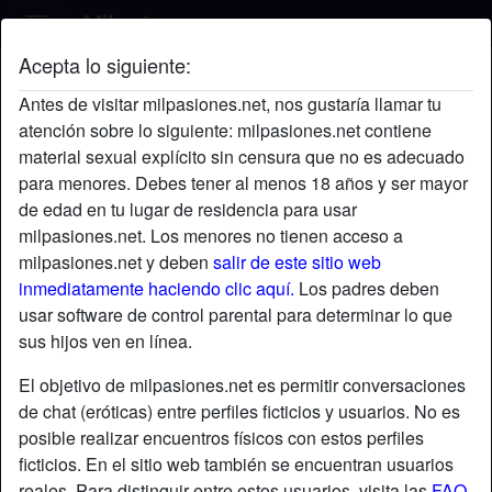
Acepta lo siguiente:
Ánimo's perfil
Antes de visitar milpasiones.net, nos gustaría llamar tu
atención sobre lo siguiente: milpasiones.net contiene
material sexual explícito sin censura que no es adecuado
para menores. Debes tener al menos 18 años y ser mayor
de edad en tu lugar de residencia para usar
milpasiones.net. Los menores no tienen acceso a
milpasiones.net y deben
salir de este sitio web
inmediatamente haciendo clic aquí.
Los padres deben
usar software de control parental para determinar lo que
sus hijos ven en línea.
El objetivo de milpasiones.net es permitir conversaciones
de chat (eróticas) entre perfiles ficticios y usuarios. No es
posible realizar encuentros físicos con estos perfiles
ficticios. En el sitio web también se encuentran usuarios
star
chat
Agregar
Chatea ahora
reales. Para distinguir entre estos usuarios, visita las
FAQ
.