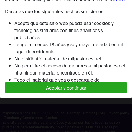
Declaras que los siguientes hechos son ciertos:
Apodo:
Fernan
Acepto que este sitio web pueda usar cookies y
Edad:
24
tecnologías similares con fines analíticos y
País:
España
publicitarios.
Provincia:
Ciudad Real
Tengo al menos 18 años y soy mayor de edad en mi
Género:
Hombre
lugar de residencia.
No distribuiré material de milpasiones.net.
Descripción
No permitiré el acceso de menores a milpasiones.net
ni a ningún material encontrado en él.
Aún no ha ingresado su descripción.
Todo el material que vea o descargue de
Está buscando
milpasiones.net es para mi uso personal y no lo
Aceptar y continuar
mostraré a un menor.
No ha especificado ninguna preferencia
Los proveedores de este material no han contactado
conmigo y elijo verlo o descargarlo voluntariamente.
milpasiones.net © 2012 - 2026
|
Abuse
|
Sitemap
|
Precios
|
FAQ
|
Privacy policy
Entiendo que milpasiones.net utiliza perfiles de
|
Términos y Condiciones
|
Contact
fantasía que son creados y gestionados por el sitio
Este sitio es un servicio de chat erótico y utiliza perfiles ficticios. Estos son
puramente para entretenimiento, no son posibles citas físicas. Pagas por
web y que pueden comunicarse conmigo con fines
mensaje. Debes tener más de 18 años para usar este sitio. Para poder