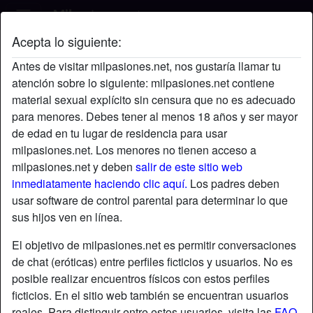
Acepta lo siguiente:
Fernan's perfil
Antes de visitar milpasiones.net, nos gustaría llamar tu
atención sobre lo siguiente: milpasiones.net contiene
material sexual explícito sin censura que no es adecuado
para menores. Debes tener al menos 18 años y ser mayor
de edad en tu lugar de residencia para usar
milpasiones.net. Los menores no tienen acceso a
milpasiones.net y deben
salir de este sitio web
inmediatamente haciendo clic aquí.
Los padres deben
usar software de control parental para determinar lo que
sus hijos ven en línea.
El objetivo de milpasiones.net es permitir conversaciones
de chat (eróticas) entre perfiles ficticios y usuarios. No es
posible realizar encuentros físicos con estos perfiles
ficticios. En el sitio web también se encuentran usuarios
star
chat
Agregar
Chatea ahora
reales. Para distinguir entre estos usuarios, visita las
FAQ
.