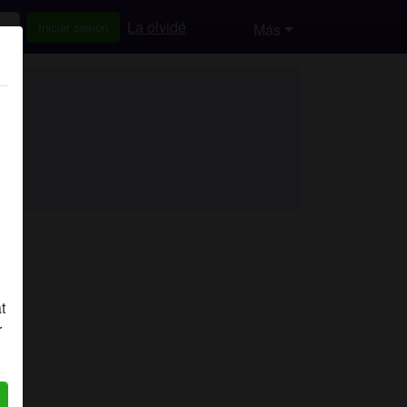
La olvidé
Iniciar sesión
Más
t
r