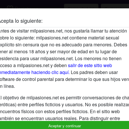
favorite_border
r
Registrarse
cepta lo siguiente:
Descripción
ntes de visitar milpasiones.net, nos gustaría llamar tu atención
obre lo siguiente: milpasiones.net contiene material sexual
Aún no ha ingresado su descripción.
xplícito sin censura que no es adecuado para menores. Debes
Está buscando
ener al menos 18 años y ser mayor de edad en tu lugar de
esidencia para usar milpasiones.net. Los menores no tienen
No ha especificado ninguna preferencia
cceso a milpasiones.net y deben
salir de este sitio web
nmediatamente haciendo clic aquí.
Los padres deben usar
oftware de control parental para determinar lo que sus hijos ven
n línea.
l objetivo de milpasiones.net es permitir conversaciones de cha
eróticas) entre perfiles ficticios y usuarios. No es posible realiza
ncuentros físicos con estos perfiles ficticios. En el sitio web
ambién se encuentran usuarios reales. Para distinguir entre
stos usuarios, visita las
FAQ
.
Aceptar y continuar