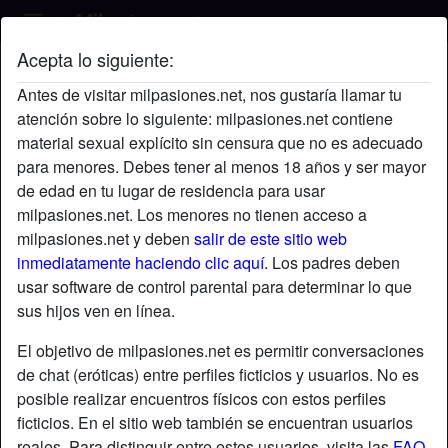
Acepta lo siguiente:
Reyna's perfil
Antes de visitar milpasiones.net, nos gustaría llamar tu
atención sobre lo siguiente: milpasiones.net contiene
material sexual explícito sin censura que no es adecuado
para menores. Debes tener al menos 18 años y ser mayor
de edad en tu lugar de residencia para usar
milpasiones.net. Los menores no tienen acceso a
milpasiones.net y deben
salir de este sitio web
inmediatamente haciendo clic aquí.
Los padres deben
usar software de control parental para determinar lo que
sus hijos ven en línea.
El objetivo de milpasiones.net es permitir conversaciones
de chat (eróticas) entre perfiles ficticios y usuarios. No es
posible realizar encuentros físicos con estos perfiles
ficticios. En el sitio web también se encuentran usuarios
star
chat
Agregar
Chatea ahora
reales. Para distinguir entre estos usuarios, visita las
FAQ
.