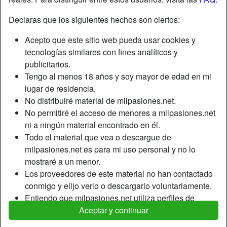
Declaras que los siguientes hechos son ciertos:
Apodo:
Reyna
Acepto que este sitio web pueda usar cookies y
Edad:
30
tecnologías similares con fines analíticos y
País:
España
publicitarios.
Provincia:
Guadalajara
Tengo al menos 18 años y soy mayor de edad en mi
Género:
Pareja
lugar de residencia.
No distribuiré material de milpasiones.net.
Descripción
No permitiré el acceso de menores a milpasiones.net
ni a ningún material encontrado en él.
Aún no ha ingresado su descripción.
Todo el material que vea o descargue de
Está buscando
milpasiones.net es para mi uso personal y no lo
mostraré a un menor.
Mujer, Shemale, Caucásico, Latino, 26-35, 36-54
Los proveedores de este material no han contactado
conmigo y elijo verlo o descargarlo voluntariamente.
Etiquetas
Entiendo que milpasiones.net utiliza perfiles de
Aceptar y continuar
fantasía que son creados y gestionados por el sitio
Mamadas
Oral
Lencería
web y que pueden comunicarse conmigo con fines