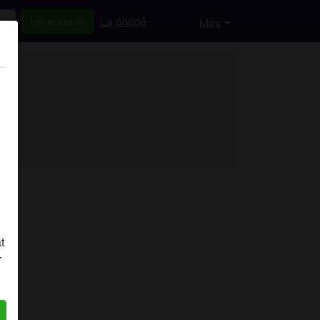
La olvidé
Iniciar sesión
Más
t
r