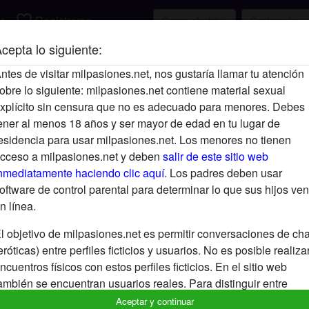
favorite_border
r
Registrarse
cepta lo siguiente:
Descripción
ntes de visitar milpasiones.net, nos gustaría llamar tu atención
obre lo siguiente: milpasiones.net contiene material sexual
Aún no ha ingresado su descripción.
xplícito sin censura que no es adecuado para menores. Debes
Está buscando
ener al menos 18 años y ser mayor de edad en tu lugar de
esidencia para usar milpasiones.net. Los menores no tienen
No ha especificado ninguna preferencia
cceso a milpasiones.net y deben
salir de este sitio web
nmediatamente haciendo clic aquí.
Los padres deben usar
oftware de control parental para determinar lo que sus hijos ven
n línea.
l objetivo de milpasiones.net es permitir conversaciones de cha
eróticas) entre perfiles ficticios y usuarios. No es posible realiza
ncuentros físicos con estos perfiles ficticios. En el sitio web
ambién se encuentran usuarios reales. Para distinguir entre
stos usuarios, visita las
FAQ
.
Aceptar y continuar