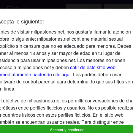
favorite_border
r
Registrarse
cepta lo siguiente:
Descripción
ntes de visitar milpasiones.net, nos gustaría llamar tu atención
obre lo siguiente: milpasiones.net contiene material sexual
Aún no ha ingresado su descripción.
xplícito sin censura que no es adecuado para menores. Debes
Está buscando
ener al menos 18 años y ser mayor de edad en tu lugar de
esidencia para usar milpasiones.net. Los menores no tienen
No ha especificado ninguna preferencia
cceso a milpasiones.net y deben
salir de este sitio web
nmediatamente haciendo clic aquí.
Los padres deben usar
oftware de control parental para determinar lo que sus hijos ven
n línea.
l objetivo de milpasiones.net es permitir conversaciones de cha
eróticas) entre perfiles ficticios y usuarios. No es posible realiza
ncuentros físicos con estos perfiles ficticios. En el sitio web
ambién se encuentran usuarios reales. Para distinguir entre
stos usuarios, visita las
FAQ
.
Aceptar y continuar