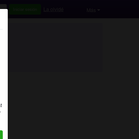
La olvidé
Iniciar sesión
Más
t
r