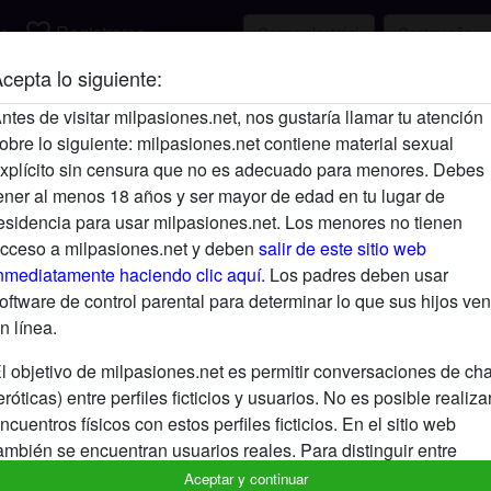
favorite_border
r
Registrarse
cepta lo siguiente:
Descripción
ntes de visitar milpasiones.net, nos gustaría llamar tu atención
obre lo siguiente: milpasiones.net contiene material sexual
Aún no ha ingresado su descripción.
xplícito sin censura que no es adecuado para menores. Debes
Está buscando
ener al menos 18 años y ser mayor de edad en tu lugar de
esidencia para usar milpasiones.net. Los menores no tienen
No ha especificado ninguna preferencia
cceso a milpasiones.net y deben
salir de este sitio web
nmediatamente haciendo clic aquí.
Los padres deben usar
oftware de control parental para determinar lo que sus hijos ven
n línea.
l objetivo de milpasiones.net es permitir conversaciones de cha
eróticas) entre perfiles ficticios y usuarios. No es posible realiza
ncuentros físicos con estos perfiles ficticios. En el sitio web
ambién se encuentran usuarios reales. Para distinguir entre
stos usuarios, visita las
FAQ
.
Aceptar y continuar