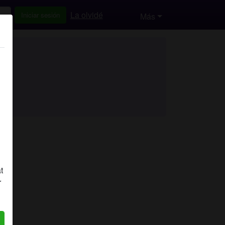
La olvidé
Iniciar sesión
Más
t
r