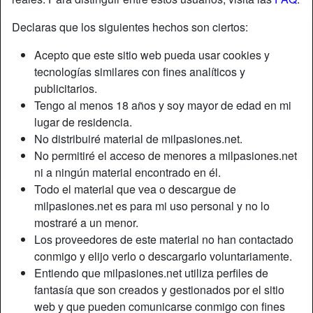
Declaras que los siguientes hechos son ciertos:
Acepto que este sitio web pueda usar cookies y
tecnologías similares con fines analíticos y
publicitarios.
Tengo al menos 18 años y soy mayor de edad en mi
lugar de residencia.
No distribuiré material de milpasiones.net.
No permitiré el acceso de menores a milpasiones.net
ni a ningún material encontrado en él.
Todo el material que vea o descargue de
milpasiones.net es para mi uso personal y no lo
Apodo:
Elena
mostraré a un menor.
Edad:
28
Los proveedores de este material no han contactado
País:
España
conmigo y elijo verlo o descargarlo voluntariamente.
Provincia:
Jaén
Entiendo que milpasiones.net utiliza perfiles de
Género:
Mujer
fantasía que son creados y gestionados por el sitio
Sexualidad:
Hetero
web y que pueden comunicarse conmigo con fines