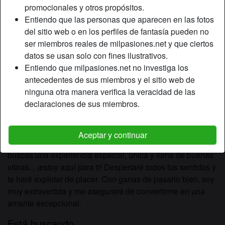
Relación:
Soltero
promocionales y otros propósitos.
Color de cabello:
Rubio
Entiendo que las personas que aparecen en las fotos
del sitio web o en los perfiles de fantasía pueden no
Color de ojos:
Marrón
ser miembros reales de milpasiones.net y que ciertos
Altura:
166 cm
datos se usan solo con fines ilustrativos.
Peso:
68 Kg
Entiendo que milpasiones.net no investiga los
Afeitado:
no
antecedentes de sus miembros y el sitio web de
ninguna otra manera verifica la veracidad de las
Descripción
declaraciones de sus miembros.
Soy una chica extrovertida con curvas irresistibles y una
energía que te cautivará. Me encantan los deportes, las
Aceptar y continuar
aventuras... y las terapias relajantes son mi pasión. Si
buscas una experiencia especial, única y llena de buenas
vibras... ¡estoy aquí para ti! Despertaré todos tus sentidos y
te haré explotar de placer. Con ganas de pasarlo bien, soy
muy extrovertida y me aseguraré de convertirme en una
amante excepcional.
Está buscando