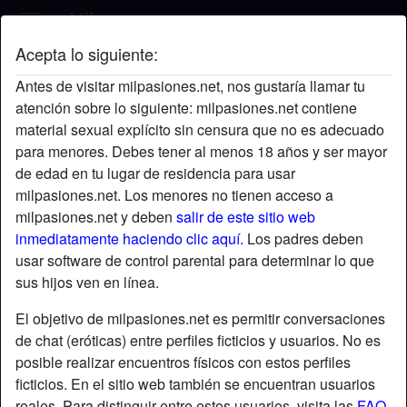
Acepta lo siguiente:
Elena's perfil
Antes de visitar milpasiones.net, nos gustaría llamar tu
atención sobre lo siguiente: milpasiones.net contiene
material sexual explícito sin censura que no es adecuado
para menores. Debes tener al menos 18 años y ser mayor
de edad en tu lugar de residencia para usar
milpasiones.net. Los menores no tienen acceso a
milpasiones.net y deben
salir de este sitio web
inmediatamente haciendo clic aquí.
Los padres deben
usar software de control parental para determinar lo que
sus hijos ven en línea.
El objetivo de milpasiones.net es permitir conversaciones
de chat (eróticas) entre perfiles ficticios y usuarios. No es
posible realizar encuentros físicos con estos perfiles
ficticios. En el sitio web también se encuentran usuarios
star
chat
Agregar
Chatea ahora
reales. Para distinguir entre estos usuarios, visita las
FAQ
.