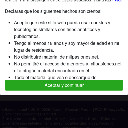
Declaras que los siguientes hechos son ciertos:
Apodo:
Carlos4ss
Acepto que este sitio web pueda usar cookies y
Edad:
58
tecnologías similares con fines analíticos y
País:
España
publicitarios.
Provincia:
La Coruña
Tengo al menos 18 años y soy mayor de edad en mi
Género:
Hombre
lugar de residencia.
No distribuiré material de milpasiones.net.
Descripción
No permitiré el acceso de menores a milpasiones.net
ni a ningún material encontrado en él.
Aún no ha ingresado su descripción.
Todo el material que vea o descargue de
Está buscando
milpasiones.net es para mi uso personal y no lo
Aceptar y continuar
mostraré a un menor.
No ha especificado ninguna preferencia
Los proveedores de este material no han contactado
conmigo y elijo verlo o descargarlo voluntariamente.
milpasiones.net © 2012 - 2026
|
Abuse
|
Sitemap
|
Precios
|
FAQ
|
Privacy policy
Entiendo que milpasiones.net utiliza perfiles de
|
Términos y Condiciones
|
Contact
fantasía que son creados y gestionados por el sitio
Este sitio es un servicio de chat erótico y utiliza perfiles ficticios. Estos son
puramente para entretenimiento, no son posibles citas físicas. Pagas por
web y que pueden comunicarse conmigo con fines
mensaje. Debes tener más de 18 años para usar este sitio. Para poder