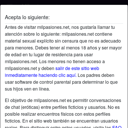
Acepta lo siguiente:
carlos4ss's perfil
Antes de visitar milpasiones.net, nos gustaría llamar tu
atención sobre lo siguiente: milpasiones.net contiene
material sexual explícito sin censura que no es adecuado
para menores. Debes tener al menos 18 años y ser mayor
de edad en tu lugar de residencia para usar
milpasiones.net. Los menores no tienen acceso a
milpasiones.net y deben
salir de este sitio web
inmediatamente haciendo clic aquí.
Los padres deben
usar software de control parental para determinar lo que
sus hijos ven en línea.
El objetivo de milpasiones.net es permitir conversaciones
de chat (eróticas) entre perfiles ficticios y usuarios. No es
posible realizar encuentros físicos con estos perfiles
ficticios. En el sitio web también se encuentran usuarios
star
chat
Agregar
Chatea ahora
reales. Para distinguir entre estos usuarios, visita las
FAQ
.