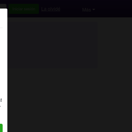
La olvidé
Iniciar sesión
Más
t
r