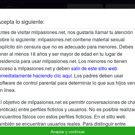
favorite_border
r
Registrarse
cepta lo siguiente:
Descripción
ntes de visitar milpasiones.net, nos gustaría llamar tu atención
obre lo siguiente: milpasiones.net contiene material sexual
Aún no ha ingresado su descripción.
xplícito sin censura que no es adecuado para menores. Debes
Está buscando
ener al menos 18 años y ser mayor de edad en tu lugar de
esidencia para usar milpasiones.net. Los menores no tienen
No ha especificado ninguna preferencia
cceso a milpasiones.net y deben
salir de este sitio web
nmediatamente haciendo clic aquí.
Los padres deben usar
oftware de control parental para determinar lo que sus hijos ven
n línea.
l objetivo de milpasiones.net es permitir conversaciones de cha
eróticas) entre perfiles ficticios y usuarios. No es posible realiza
ncuentros físicos con estos perfiles ficticios. En el sitio web
ambién se encuentran usuarios reales. Para distinguir entre
stos usuarios, visita las
FAQ
.
Aceptar y continuar