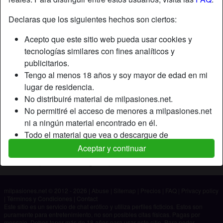
Declaras que los siguientes hechos son ciertos:
Apodo:
Boreal
Acepto que este sitio web pueda usar cookies y
Edad:
27
tecnologías similares con fines analíticos y
País:
España
publicitarios.
Provincia:
La Coruña
Tengo al menos 18 años y soy mayor de edad en mi
Género:
Hombre
lugar de residencia.
No distribuiré material de milpasiones.net.
Descripción
No permitiré el acceso de menores a milpasiones.net
ni a ningún material encontrado en él.
Aún no ha ingresado su descripción.
Todo el material que vea o descargue de
Está buscando
milpasiones.net es para mi uso personal y no lo
Aceptar y continuar
mostraré a un menor.
No ha especificado ninguna preferencia
Los proveedores de este material no han contactado
conmigo y elijo verlo o descargarlo voluntariamente.
milpasiones.net © 2012 - 2026
|
Abuse
|
Sitemap
|
Precios
|
FAQ
|
Privacy policy
Entiendo que milpasiones.net utiliza perfiles de
|
Términos y Condiciones
|
Contact
fantasía que son creados y gestionados por el sitio
Este sitio es un servicio de chat erótico y utiliza perfiles ficticios. Estos son
puramente para entretenimiento, no son posibles citas físicas. Pagas por
web y que pueden comunicarse conmigo con fines
mensaje. Debes tener más de 18 años para usar este sitio. Para poder