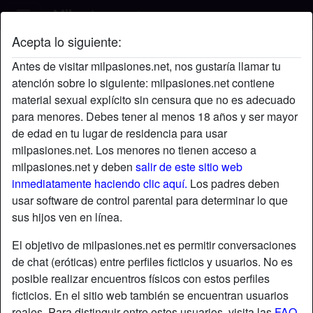
Acepta lo siguiente:
Boreal's perfil
Antes de visitar milpasiones.net, nos gustaría llamar tu
atención sobre lo siguiente: milpasiones.net contiene
material sexual explícito sin censura que no es adecuado
para menores. Debes tener al menos 18 años y ser mayor
de edad en tu lugar de residencia para usar
milpasiones.net. Los menores no tienen acceso a
milpasiones.net y deben
salir de este sitio web
inmediatamente haciendo clic aquí.
Los padres deben
usar software de control parental para determinar lo que
sus hijos ven en línea.
El objetivo de milpasiones.net es permitir conversaciones
de chat (eróticas) entre perfiles ficticios y usuarios. No es
posible realizar encuentros físicos con estos perfiles
ficticios. En el sitio web también se encuentran usuarios
star
chat
Agregar
Chatea ahora
reales. Para distinguir entre estos usuarios, visita las
FAQ
.