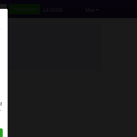
La olvidé
Iniciar sesión
Más
t
r