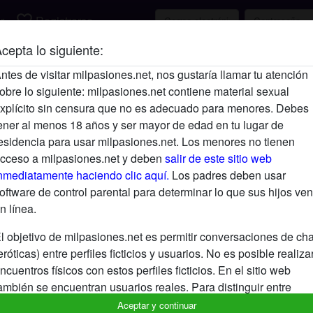
favorite_border
r
Registrarse
cepta lo siguiente:
Descripción
ntes de visitar milpasiones.net, nos gustaría llamar tu atención
obre lo siguiente: milpasiones.net contiene material sexual
Aún no ha ingresado su descripción.
xplícito sin censura que no es adecuado para menores. Debes
Está buscando
ener al menos 18 años y ser mayor de edad en tu lugar de
esidencia para usar milpasiones.net. Los menores no tienen
No ha especificado ninguna preferencia
cceso a milpasiones.net y deben
salir de este sitio web
nmediatamente haciendo clic aquí.
Los padres deben usar
oftware de control parental para determinar lo que sus hijos ven
n línea.
l objetivo de milpasiones.net es permitir conversaciones de cha
eróticas) entre perfiles ficticios y usuarios. No es posible realiza
ncuentros físicos con estos perfiles ficticios. En el sitio web
ambién se encuentran usuarios reales. Para distinguir entre
stos usuarios, visita las
FAQ
.
Aceptar y continuar