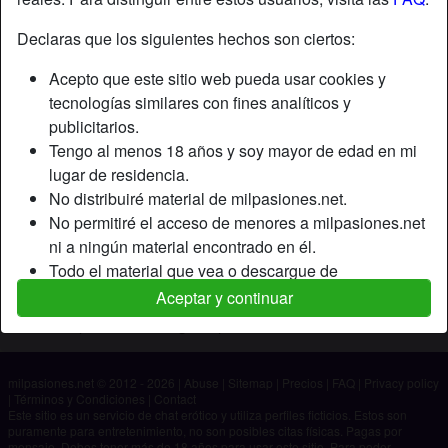
Declaras que los siguientes hechos son ciertos:
Apodo:
Rompe
Acepto que este sitio web pueda usar cookies y
Edad:
47
tecnologías similares con fines analíticos y
País:
España
publicitarios.
Provincia:
Las Palmas
Tengo al menos 18 años y soy mayor de edad en mi
Género:
Hombre
lugar de residencia.
No distribuiré material de milpasiones.net.
Descripción
No permitiré el acceso de menores a milpasiones.net
ni a ningún material encontrado en él.
Aún no ha ingresado su descripción.
Todo el material que vea o descargue de
Está buscando
milpasiones.net es para mi uso personal y no lo
Aceptar y continuar
mostraré a un menor.
No ha especificado ninguna preferencia
Los proveedores de este material no han contactado
conmigo y elijo verlo o descargarlo voluntariamente.
milpasiones.net © 2012 - 2026
|
Abuse
|
Sitemap
|
Precios
|
FAQ
|
Privacy policy
Entiendo que milpasiones.net utiliza perfiles de
|
Términos y Condiciones
|
Contact
fantasía que son creados y gestionados por el sitio
Este sitio es un servicio de chat erótico y utiliza perfiles ficticios. Estos son
puramente para entretenimiento, no son posibles citas físicas. Pagas por
web y que pueden comunicarse conmigo con fines
mensaje. Debes tener más de 18 años para usar este sitio. Para poder