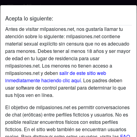
Acepta lo siguiente:
Rompe's perfil
Antes de visitar milpasiones.net, nos gustaría llamar tu
atención sobre lo siguiente: milpasiones.net contiene
material sexual explícito sin censura que no es adecuado
para menores. Debes tener al menos 18 años y ser mayor
de edad en tu lugar de residencia para usar
milpasiones.net. Los menores no tienen acceso a
milpasiones.net y deben
salir de este sitio web
inmediatamente haciendo clic aquí.
Los padres deben
usar software de control parental para determinar lo que
sus hijos ven en línea.
El objetivo de milpasiones.net es permitir conversaciones
de chat (eróticas) entre perfiles ficticios y usuarios. No es
posible realizar encuentros físicos con estos perfiles
ficticios. En el sitio web también se encuentran usuarios
star
chat
Agregar
Chatea ahora
reales. Para distinguir entre estos usuarios, visita las
FAQ
.