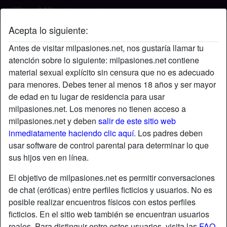
Acepta lo siguiente:
Javi's perfil
Antes de visitar milpasiones.net, nos gustaría llamar tu
atención sobre lo siguiente: milpasiones.net contiene
material sexual explícito sin censura que no es adecuado
para menores. Debes tener al menos 18 años y ser mayor
de edad en tu lugar de residencia para usar
milpasiones.net. Los menores no tienen acceso a
milpasiones.net y deben
salir de este sitio web
inmediatamente haciendo clic aquí.
Los padres deben
usar software de control parental para determinar lo que
sus hijos ven en línea.
El objetivo de milpasiones.net es permitir conversaciones
de chat (eróticas) entre perfiles ficticios y usuarios. No es
posible realizar encuentros físicos con estos perfiles
ficticios. En el sitio web también se encuentran usuarios
star
chat
Agregar
Chatea ahora
reales. Para distinguir entre estos usuarios, visita las
FAQ
.