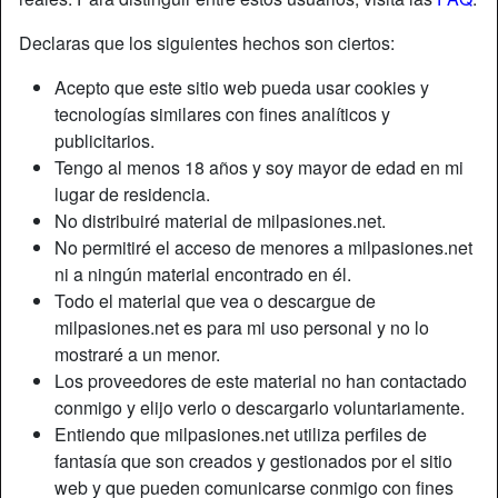
Declaras que los siguientes hechos son ciertos:
Acepto que este sitio web pueda usar cookies y
tecnologías similares con fines analíticos y
publicitarios.
Tengo al menos 18 años y soy mayor de edad en mi
lugar de residencia.
No distribuiré material de milpasiones.net.
No permitiré el acceso de menores a milpasiones.net
ni a ningún material encontrado en él.
Todo el material que vea o descargue de
milpasiones.net es para mi uso personal y no lo
Apodo:
Javi
mostraré a un menor.
Edad:
56
Los proveedores de este material no han contactado
País:
España
conmigo y elijo verlo o descargarlo voluntariamente.
Provincia:
Las Palmas
Entiendo que milpasiones.net utiliza perfiles de
Género:
Hombre
fantasía que son creados y gestionados por el sitio
web y que pueden comunicarse conmigo con fines