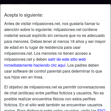
Acepta lo siguiente:
Yeyuu's perfil
Antes de visitar milpasiones.net, nos gustaría llamar tu
atención sobre lo siguiente: milpasiones.net contiene
material sexual explícito sin censura que no es adecuado
para menores. Debes tener al menos 18 años y ser mayor
de edad en tu lugar de residencia para usar
milpasiones.net. Los menores no tienen acceso a
milpasiones.net y deben
salir de este sitio web
inmediatamente haciendo clic aquí.
Los padres deben
usar software de control parental para determinar lo que
sus hijos ven en línea.
El objetivo de milpasiones.net es permitir conversaciones
de chat (eróticas) entre perfiles ficticios y usuarios. No es
posible realizar encuentros físicos con estos perfiles
ficticios. En el sitio web también se encuentran usuarios
star
chat
Agregar
Chatea ahora
reales. Para distinguir entre estos usuarios, visita las
FAQ
.