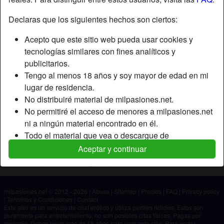
Declaras que los siguientes hechos son ciertos:
Apodo:
Yeyuu
Acepto que este sitio web pueda usar cookies y
Edad:
21
tecnologías similares con fines analíticos y
País:
España
publicitarios.
Provincia:
Las Palmas
Tengo al menos 18 años y soy mayor de edad en mi
Género:
Hombre
lugar de residencia.
No distribuiré material de milpasiones.net.
Descripción
No permitiré el acceso de menores a milpasiones.net
ni a ningún material encontrado en él.
Aún no ha ingresado su descripción.
Todo el material que vea o descargue de
Está buscando
milpasiones.net es para mi uso personal y no lo
Aceptar y continuar
mostraré a un menor.
No ha especificado ninguna preferencia
Los proveedores de este material no han contactado
conmigo y elijo verlo o descargarlo voluntariamente.
milpasiones.net © 2012 - 2026
|
Abuse
|
Sitemap
|
Precios
|
FAQ
|
Privacy policy
Entiendo que milpasiones.net utiliza perfiles de
|
Términos y Condiciones
|
Contact
fantasía que son creados y gestionados por el sitio
Este sitio es un servicio de chat erótico y utiliza perfiles ficticios. Estos son
puramente para entretenimiento, no son posibles citas físicas. Pagas por
web y que pueden comunicarse conmigo con fines
mensaje. Debes tener más de 18 años para usar este sitio. Para poder