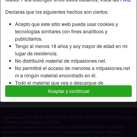
Declaras que los siguientes hechos son ciertos:
Apodo:
Ivangnz
Acepto que este sitio web pueda usar cookies y
Edad:
26
tecnologías similares con fines analíticos y
País:
España
publicitarios.
Provincia:
Las Palmas
Tengo al menos 18 años y soy mayor de edad en mi
Género:
Hombre
lugar de residencia.
No distribuiré material de milpasiones.net.
Descripción
No permitiré el acceso de menores a milpasiones.net
ni a ningún material encontrado en él.
Aún no ha ingresado su descripción.
Todo el material que vea o descargue de
Está buscando
milpasiones.net es para mi uso personal y no lo
Aceptar y continuar
mostraré a un menor.
No ha especificado ninguna preferencia
Los proveedores de este material no han contactado
conmigo y elijo verlo o descargarlo voluntariamente.
milpasiones.net © 2012 - 2026
|
Abuse
|
Sitemap
|
Precios
|
FAQ
|
Privacy policy
Entiendo que milpasiones.net utiliza perfiles de
|
Términos y Condiciones
|
Contact
fantasía que son creados y gestionados por el sitio
Este sitio es un servicio de chat erótico y utiliza perfiles ficticios. Estos son
puramente para entretenimiento, no son posibles citas físicas. Pagas por
web y que pueden comunicarse conmigo con fines
mensaje. Debes tener más de 18 años para usar este sitio. Para poder