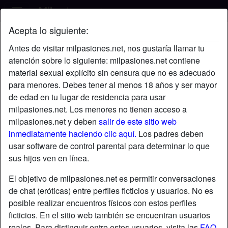
Acepta lo siguiente:
ivangnz's perfil
Antes de visitar milpasiones.net, nos gustaría llamar tu
atención sobre lo siguiente: milpasiones.net contiene
material sexual explícito sin censura que no es adecuado
para menores. Debes tener al menos 18 años y ser mayor
de edad en tu lugar de residencia para usar
milpasiones.net. Los menores no tienen acceso a
milpasiones.net y deben
salir de este sitio web
inmediatamente haciendo clic aquí.
Los padres deben
usar software de control parental para determinar lo que
sus hijos ven en línea.
El objetivo de milpasiones.net es permitir conversaciones
de chat (eróticas) entre perfiles ficticios y usuarios. No es
posible realizar encuentros físicos con estos perfiles
ficticios. En el sitio web también se encuentran usuarios
star
chat
Agregar
Chatea ahora
reales. Para distinguir entre estos usuarios, visita las
FAQ
.