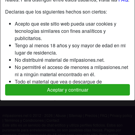
Declaras que los siguientes hechos son ciertos:
Apodo:
Morbito
Acepto que este sitio web pueda usar cookies y
Edad:
19
tecnologías similares con fines analíticos y
País:
España
publicitarios.
Provincia:
Las Palmas
Tengo al menos 18 años y soy mayor de edad en mi
Género:
Hombre
lugar de residencia.
No distribuiré material de milpasiones.net.
Descripción
No permitiré el acceso de menores a milpasiones.net
ni a ningún material encontrado en él.
Aún no ha ingresado su descripción.
Todo el material que vea o descargue de
Está buscando
milpasiones.net es para mi uso personal y no lo
Aceptar y continuar
mostraré a un menor.
No ha especificado ninguna preferencia
Los proveedores de este material no han contactado
conmigo y elijo verlo o descargarlo voluntariamente.
milpasiones.net © 2012 - 2026
|
Abuse
|
Sitemap
|
Precios
|
FAQ
|
Privacy policy
Entiendo que milpasiones.net utiliza perfiles de
|
Términos y Condiciones
|
Contact
fantasía que son creados y gestionados por el sitio
Este sitio es un servicio de chat erótico y utiliza perfiles ficticios. Estos son
puramente para entretenimiento, no son posibles citas físicas. Pagas por
web y que pueden comunicarse conmigo con fines
mensaje. Debes tener más de 18 años para usar este sitio. Para poder