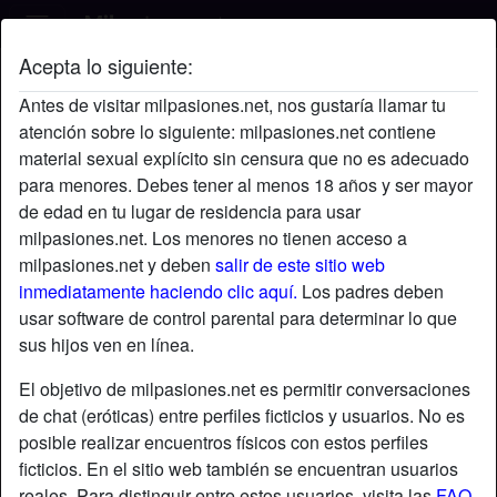
Acepta lo siguiente:
Morbito's perfil
Antes de visitar milpasiones.net, nos gustaría llamar tu
atención sobre lo siguiente: milpasiones.net contiene
material sexual explícito sin censura que no es adecuado
para menores. Debes tener al menos 18 años y ser mayor
de edad en tu lugar de residencia para usar
milpasiones.net. Los menores no tienen acceso a
milpasiones.net y deben
salir de este sitio web
inmediatamente haciendo clic aquí.
Los padres deben
usar software de control parental para determinar lo que
sus hijos ven en línea.
El objetivo de milpasiones.net es permitir conversaciones
de chat (eróticas) entre perfiles ficticios y usuarios. No es
posible realizar encuentros físicos con estos perfiles
ficticios. En el sitio web también se encuentran usuarios
star
chat
Agregar
Chatea ahora
reales. Para distinguir entre estos usuarios, visita las
FAQ
.