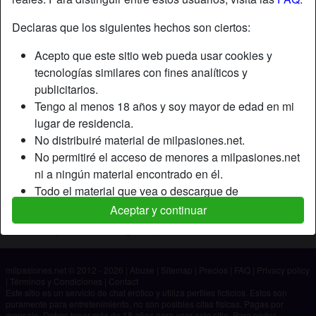
Declaras que los siguientes hechos son ciertos:
Apodo:
Besita
Acepto que este sitio web pueda usar cookies y
Edad:
25
tecnologías similares con fines analíticos y
País:
España
publicitarios.
Provincia:
Las Palmas
Tengo al menos 18 años y soy mayor de edad en mi
Género:
Mujer
lugar de residencia.
No distribuiré material de milpasiones.net.
Descripción
No permitiré el acceso de menores a milpasiones.net
ni a ningún material encontrado en él.
Aún no ha ingresado su descripción.
Todo el material que vea o descargue de
Está buscando
milpasiones.net es para mi uso personal y no lo
Aceptar y continuar
mostraré a un menor.
No ha especificado ninguna preferencia
Los proveedores de este material no han contactado
conmigo y elijo verlo o descargarlo voluntariamente.
milpasiones.net © 2012 - 2026
|
Abuse
|
Sitemap
|
Precios
|
FAQ
|
Privacy policy
Entiendo que milpasiones.net utiliza perfiles de
|
Términos y Condiciones
|
Contact
fantasía que son creados y gestionados por el sitio
Este sitio es un servicio de chat erótico y utiliza perfiles ficticios. Estos son
puramente para entretenimiento, no son posibles citas físicas. Pagas por
web y que pueden comunicarse conmigo con fines
mensaje. Debes tener más de 18 años para usar este sitio. Para poder