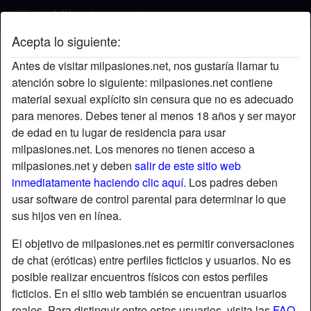
Acepta lo siguiente:
Besita's perfil
Antes de visitar milpasiones.net, nos gustaría llamar tu
atención sobre lo siguiente: milpasiones.net contiene
material sexual explícito sin censura que no es adecuado
para menores. Debes tener al menos 18 años y ser mayor
de edad en tu lugar de residencia para usar
milpasiones.net. Los menores no tienen acceso a
milpasiones.net y deben
salir de este sitio web
inmediatamente haciendo clic aquí.
Los padres deben
usar software de control parental para determinar lo que
sus hijos ven en línea.
El objetivo de milpasiones.net es permitir conversaciones
de chat (eróticas) entre perfiles ficticios y usuarios. No es
posible realizar encuentros físicos con estos perfiles
ficticios. En el sitio web también se encuentran usuarios
star
chat
Agregar
Chatea ahora
reales. Para distinguir entre estos usuarios, visita las
FAQ
.