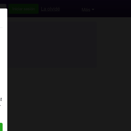
La olvidé
Iniciar sesión
Más
t
r