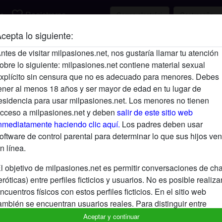
favorite_border
r
Registrarse
cepta lo siguiente:
Descripción
ntes de visitar milpasiones.net, nos gustaría llamar tu atención
obre lo siguiente: milpasiones.net contiene material sexual
Aún no ha ingresado su descripción.
xplícito sin censura que no es adecuado para menores. Debes
Está buscando
ener al menos 18 años y ser mayor de edad en tu lugar de
esidencia para usar milpasiones.net. Los menores no tienen
No ha especificado ninguna preferencia
cceso a milpasiones.net y deben
salir de este sitio web
nmediatamente haciendo clic aquí.
Los padres deben usar
oftware de control parental para determinar lo que sus hijos ven
n línea.
l objetivo de milpasiones.net es permitir conversaciones de cha
eróticas) entre perfiles ficticios y usuarios. No es posible realiza
ncuentros físicos con estos perfiles ficticios. En el sitio web
ambién se encuentran usuarios reales. Para distinguir entre
stos usuarios, visita las
FAQ
.
Aceptar y continuar