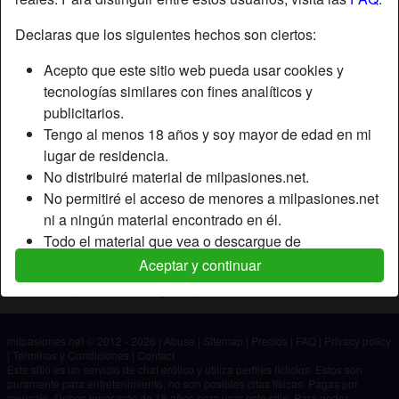
Declaras que los siguientes hechos son ciertos:
Apodo:
Albert-19
Acepto que este sitio web pueda usar cookies y
Edad:
19
tecnologías similares con fines analíticos y
País:
España
publicitarios.
Provincia:
Las Palmas
Tengo al menos 18 años y soy mayor de edad en mi
Género:
Hombre
lugar de residencia.
No distribuiré material de milpasiones.net.
Descripción
No permitiré el acceso de menores a milpasiones.net
ni a ningún material encontrado en él.
Aún no ha ingresado su descripción.
Todo el material que vea o descargue de
Está buscando
milpasiones.net es para mi uso personal y no lo
Aceptar y continuar
mostraré a un menor.
No ha especificado ninguna preferencia
Los proveedores de este material no han contactado
conmigo y elijo verlo o descargarlo voluntariamente.
milpasiones.net © 2012 - 2026
|
Abuse
|
Sitemap
|
Precios
|
FAQ
|
Privacy policy
Entiendo que milpasiones.net utiliza perfiles de
|
Términos y Condiciones
|
Contact
fantasía que son creados y gestionados por el sitio
Este sitio es un servicio de chat erótico y utiliza perfiles ficticios. Estos son
puramente para entretenimiento, no son posibles citas físicas. Pagas por
web y que pueden comunicarse conmigo con fines
mensaje. Debes tener más de 18 años para usar este sitio. Para poder