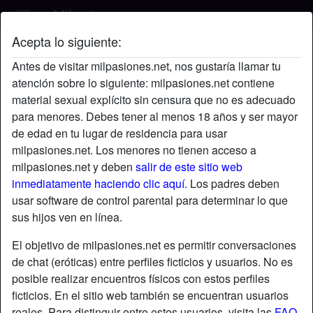
Acepta lo siguiente:
Albert-19's perfil
Antes de visitar milpasiones.net, nos gustaría llamar tu
atención sobre lo siguiente: milpasiones.net contiene
material sexual explícito sin censura que no es adecuado
para menores. Debes tener al menos 18 años y ser mayor
de edad en tu lugar de residencia para usar
milpasiones.net. Los menores no tienen acceso a
milpasiones.net y deben
salir de este sitio web
inmediatamente haciendo clic aquí.
Los padres deben
usar software de control parental para determinar lo que
sus hijos ven en línea.
El objetivo de milpasiones.net es permitir conversaciones
de chat (eróticas) entre perfiles ficticios y usuarios. No es
posible realizar encuentros físicos con estos perfiles
ficticios. En el sitio web también se encuentran usuarios
star
chat
Agregar
Chatea ahora
reales. Para distinguir entre estos usuarios, visita las
FAQ
.