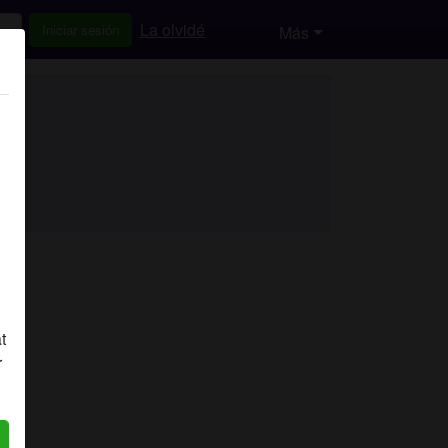
La olvidé
Iniciar sesión
Más
t
r