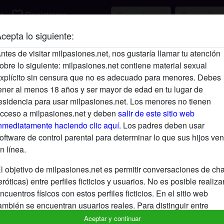
favorite_border
r
Registrarse
cepta lo siguiente:
Descripción
ntes de visitar milpasiones.net, nos gustaría llamar tu atención
obre lo siguiente: milpasiones.net contiene material sexual
Aún no ha ingresado su descripción.
xplícito sin censura que no es adecuado para menores. Debes
Está buscando
ener al menos 18 años y ser mayor de edad en tu lugar de
esidencia para usar milpasiones.net. Los menores no tienen
No ha especificado ninguna preferencia
cceso a milpasiones.net y deben
salir de este sitio web
nmediatamente haciendo clic aquí.
Los padres deben usar
oftware de control parental para determinar lo que sus hijos ven
n línea.
l objetivo de milpasiones.net es permitir conversaciones de cha
eróticas) entre perfiles ficticios y usuarios. No es posible realiza
ncuentros físicos con estos perfiles ficticios. En el sitio web
ambién se encuentran usuarios reales. Para distinguir entre
stos usuarios, visita las
FAQ
.
Aceptar y continuar