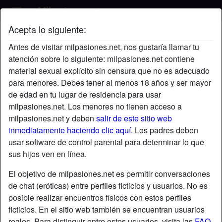
Acepta lo siguiente:
Bella's perfil
Antes de visitar milpasiones.net, nos gustaría llamar tu
atención sobre lo siguiente: milpasiones.net contiene
material sexual explícito sin censura que no es adecuado
para menores. Debes tener al menos 18 años y ser mayor
de edad en tu lugar de residencia para usar
milpasiones.net. Los menores no tienen acceso a
milpasiones.net y deben
salir de este sitio web
inmediatamente haciendo clic aquí.
Los padres deben
usar software de control parental para determinar lo que
sus hijos ven en línea.
El objetivo de milpasiones.net es permitir conversaciones
de chat (eróticas) entre perfiles ficticios y usuarios. No es
posible realizar encuentros físicos con estos perfiles
ficticios. En el sitio web también se encuentran usuarios
star
chat
Agregar
Chatea ahora
reales. Para distinguir entre estos usuarios, visita las
FAQ
.