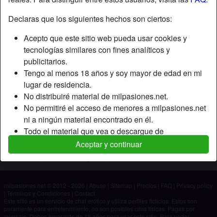
Declaras que los siguientes hechos son ciertos:
Apodo:
Bella
Acepto que este sitio web pueda usar cookies y
Edad:
28
tecnologías similares con fines analíticos y
País:
España
publicitarios.
Provincia:
Lleida
Tengo al menos 18 años y soy mayor de edad en mi
Género:
Mujer
lugar de residencia.
No distribuiré material de milpasiones.net.
Descripción
No permitiré el acceso de menores a milpasiones.net
ni a ningún material encontrado en él.
Aún no ha ingresado su descripción.
Todo el material que vea o descargue de
Está buscando
milpasiones.net es para mi uso personal y no lo
Aceptar y continuar
mostraré a un menor.
No ha especificado ninguna preferencia
Los proveedores de este material no han contactado
conmigo y elijo verlo o descargarlo voluntariamente.
milpasiones.net © 2012 - 2026
|
Abuse
|
Sitemap
|
Precios
|
FAQ
|
Privacy policy
Entiendo que milpasiones.net utiliza perfiles de
|
Términos y Condiciones
|
Contact
fantasía que son creados y gestionados por el sitio
Este sitio es un servicio de chat erótico y utiliza perfiles ficticios. Estos son
puramente para entretenimiento, no son posibles citas físicas. Pagas por
web y que pueden comunicarse conmigo con fines
mensaje. Debes tener más de 18 años para usar este sitio. Para poder