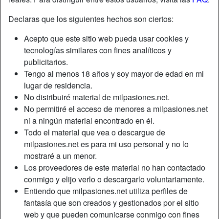
Declaras que los siguientes hechos son ciertos:
Apodo:
SARA
Acepto que este sitio web pueda usar cookies y
Edad:
40
tecnologías similares con fines analíticos y
País:
España
publicitarios.
Provincia:
Málaga
Tengo al menos 18 años y soy mayor de edad en mi
Género:
Mujer
lugar de residencia.
No distribuiré material de milpasiones.net.
Descripción
No permitiré el acceso de menores a milpasiones.net
ni a ningún material encontrado en él.
hola guapo soy Sara una chica rubia educada interesante
Todo el material que vea o descargue de
me gustaría compartir contigo un momento de placer
milpasiones.net es para mi uso personal y no lo
inolvidable llámame para más información
mostraré a un menor.
Está buscando
Los proveedores de este material no han contactado
conmigo y elijo verlo o descargarlo voluntariamente.
Hombre
Entiendo que milpasiones.net utiliza perfiles de
fantasía que son creados y gestionados por el sitio
Etiquetas
web y que pueden comunicarse conmigo con fines