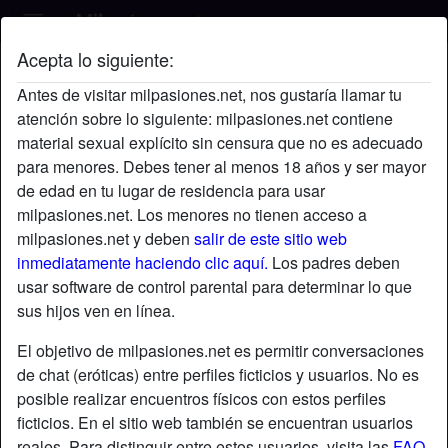
Acepta lo siguiente:
SARA's perfil
Antes de visitar milpasiones.net, nos gustaría llamar tu
atención sobre lo siguiente: milpasiones.net contiene
material sexual explícito sin censura que no es adecuado
para menores. Debes tener al menos 18 años y ser mayor
de edad en tu lugar de residencia para usar
milpasiones.net. Los menores no tienen acceso a
milpasiones.net y deben
salir de este sitio web
inmediatamente haciendo clic aquí.
Los padres deben
usar software de control parental para determinar lo que
sus hijos ven en línea.
El objetivo de milpasiones.net es permitir conversaciones
de chat (eróticas) entre perfiles ficticios y usuarios. No es
posible realizar encuentros físicos con estos perfiles
ficticios. En el sitio web también se encuentran usuarios
star
chat
Agregar
Chatea ahora
reales. Para distinguir entre estos usuarios, visita las
FAQ
.