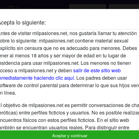
favorite_border
r
Registrarse
cepta lo siguiente:
Descripción
ntes de visitar milpasiones.net, nos gustaría llamar tu atención
obre lo siguiente: milpasiones.net contiene material sexual
Telegram :@Beccacd watsap+34611397365 H
xplícito sin censura que no es adecuado para menores. Debes
English and looking forward to hearing you
ener al menos 18 años y ser mayor de edad en tu lugar de
low from 50 x Hola, soy Becca, una trave
esidencia para usar milpasiones.net. Los menores no tienen
escuchar . No recibo visitas ni conduzco, p
cceso a milpasiones.net y deben
salir de este sitio web
don't sell lies or I'm completely honest x
nmediatamente haciendo clic aquí.
Los padres deben usar
advance x Necesitas avisarme con alguna
oftware de control parental para determinar lo que sus hijos ven
saberlo con anticipación
n línea.
Está buscando
l objetivo de milpasiones.net es permitir conversaciones de cha
No ha especificado ninguna preferencia
eróticas) entre perfiles ficticios y usuarios. No es posible realiza
ncuentros físicos con estos perfiles ficticios. En el sitio web
ambién se encuentran usuarios reales. Para distinguir entre
stos usuarios, visita las
FAQ
.
Aceptar y continuar