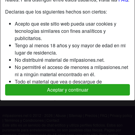
Declaras que los siguientes hechos son ciertos:
Apodo:
Hombre
Acepto que este sitio web pueda usar cookies y
Edad:
43
tecnologías similares con fines analíticos y
País:
España
publicitarios.
Provincia:
Málaga
Tengo al menos 18 años y soy mayor de edad en mi
Género:
Hombre
lugar de residencia.
No distribuiré material de milpasiones.net.
Descripción
No permitiré el acceso de menores a milpasiones.net
ni a ningún material encontrado en él.
Aún no ha ingresado su descripción.
Todo el material que vea o descargue de
Está buscando
milpasiones.net es para mi uso personal y no lo
Aceptar y continuar
mostraré a un menor.
No ha especificado ninguna preferencia
Los proveedores de este material no han contactado
conmigo y elijo verlo o descargarlo voluntariamente.
milpasiones.net © 2012 - 2026
|
Abuse
|
Sitemap
|
Precios
|
FAQ
|
Privacy policy
Entiendo que milpasiones.net utiliza perfiles de
|
Términos y Condiciones
|
Contact
fantasía que son creados y gestionados por el sitio
Este sitio es un servicio de chat erótico y utiliza perfiles ficticios. Estos son
puramente para entretenimiento, no son posibles citas físicas. Pagas por
web y que pueden comunicarse conmigo con fines
mensaje. Debes tener más de 18 años para usar este sitio. Para poder