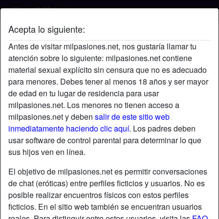
Acepta lo siguiente:
Hombre's perfil
Antes de visitar milpasiones.net, nos gustaría llamar tu
atención sobre lo siguiente: milpasiones.net contiene
material sexual explícito sin censura que no es adecuado
para menores. Debes tener al menos 18 años y ser mayor
de edad en tu lugar de residencia para usar
milpasiones.net. Los menores no tienen acceso a
milpasiones.net y deben
salir de este sitio web
inmediatamente haciendo clic aquí.
Los padres deben
usar software de control parental para determinar lo que
sus hijos ven en línea.
El objetivo de milpasiones.net es permitir conversaciones
de chat (eróticas) entre perfiles ficticios y usuarios. No es
posible realizar encuentros físicos con estos perfiles
ficticios. En el sitio web también se encuentran usuarios
star
chat
Agregar
Chatea ahora
reales. Para distinguir entre estos usuarios, visita las
FAQ
.