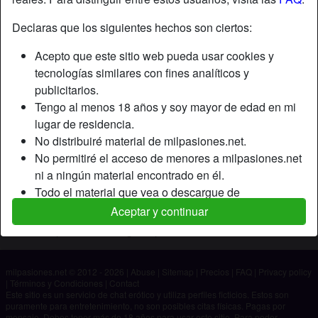
Declaras que los siguientes hechos son ciertos:
Apodo:
Pujk
Acepto que este sitio web pueda usar cookies y
Edad:
24
tecnologías similares con fines analíticos y
País:
España
publicitarios.
Provincia:
Madrid
Tengo al menos 18 años y soy mayor de edad en mi
Género:
Hombre
lugar de residencia.
No distribuiré material de milpasiones.net.
Descripción
No permitiré el acceso de menores a milpasiones.net
ni a ningún material encontrado en él.
Aún no ha ingresado su descripción.
Todo el material que vea o descargue de
Está buscando
milpasiones.net es para mi uso personal y no lo
Aceptar y continuar
mostraré a un menor.
No ha especificado ninguna preferencia
Los proveedores de este material no han contactado
conmigo y elijo verlo o descargarlo voluntariamente.
milpasiones.net © 2012 - 2026
|
Abuse
|
Sitemap
|
Precios
|
FAQ
|
Privacy policy
Entiendo que milpasiones.net utiliza perfiles de
|
Términos y Condiciones
|
Contact
fantasía que son creados y gestionados por el sitio
Este sitio es un servicio de chat erótico y utiliza perfiles ficticios. Estos son
puramente para entretenimiento, no son posibles citas físicas. Pagas por
web y que pueden comunicarse conmigo con fines
mensaje. Debes tener más de 18 años para usar este sitio. Para poder