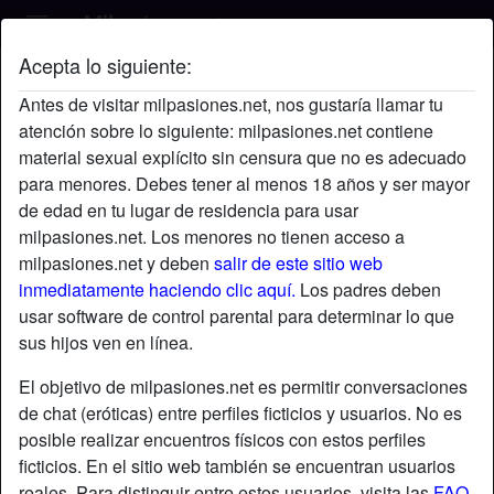
Acepta lo siguiente:
Pujk's perfil
Antes de visitar milpasiones.net, nos gustaría llamar tu
atención sobre lo siguiente: milpasiones.net contiene
material sexual explícito sin censura que no es adecuado
para menores. Debes tener al menos 18 años y ser mayor
de edad en tu lugar de residencia para usar
milpasiones.net. Los menores no tienen acceso a
milpasiones.net y deben
salir de este sitio web
inmediatamente haciendo clic aquí.
Los padres deben
usar software de control parental para determinar lo que
sus hijos ven en línea.
El objetivo de milpasiones.net es permitir conversaciones
de chat (eróticas) entre perfiles ficticios y usuarios. No es
posible realizar encuentros físicos con estos perfiles
ficticios. En el sitio web también se encuentran usuarios
star
chat
Agregar
Chatea ahora
reales. Para distinguir entre estos usuarios, visita las
FAQ
.