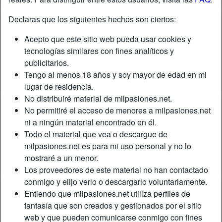
Declaras que los siguientes hechos son ciertos:
Apodo:
Romo
Acepto que este sitio web pueda usar cookies y
Edad:
51
tecnologías similares con fines analíticos y
País:
España
publicitarios.
Provincia:
Madrid
Tengo al menos 18 años y soy mayor de edad en mi
Género:
Hombre
lugar de residencia.
No distribuiré material de milpasiones.net.
Descripción
No permitiré el acceso de menores a milpasiones.net
ni a ningún material encontrado en él.
Soy sencillo y me encanta el oral
Todo el material que vea o descargue de
Está buscando
milpasiones.net es para mi uso personal y no lo
mostraré a un menor.
Mujer, Robusto, Caucásico, Latino, 36-54, 55+
Los proveedores de este material no han contactado
conmigo y elijo verlo o descargarlo voluntariamente.
Etiquetas
Entiendo que milpasiones.net utiliza perfiles de
fantasía que son creados y gestionados por el sitio
Masaje
Mamadas
Oral
web y que pueden comunicarse conmigo con fines