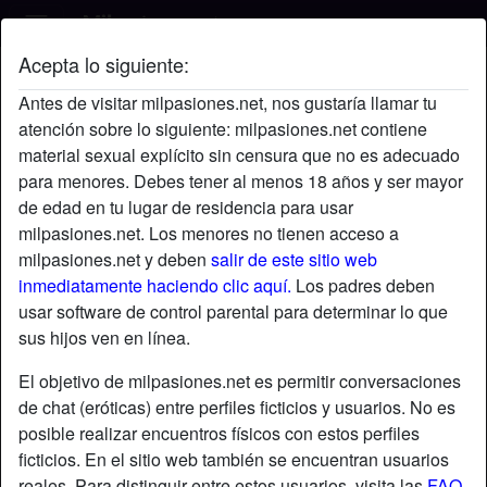
Acepta lo siguiente:
Romo's perfil
Antes de visitar milpasiones.net, nos gustaría llamar tu
atención sobre lo siguiente: milpasiones.net contiene
material sexual explícito sin censura que no es adecuado
para menores. Debes tener al menos 18 años y ser mayor
de edad en tu lugar de residencia para usar
milpasiones.net. Los menores no tienen acceso a
milpasiones.net y deben
salir de este sitio web
inmediatamente haciendo clic aquí.
Los padres deben
usar software de control parental para determinar lo que
sus hijos ven en línea.
El objetivo de milpasiones.net es permitir conversaciones
de chat (eróticas) entre perfiles ficticios y usuarios. No es
posible realizar encuentros físicos con estos perfiles
ficticios. En el sitio web también se encuentran usuarios
star
chat
Agregar
Chatea ahora
reales. Para distinguir entre estos usuarios, visita las
FAQ
.