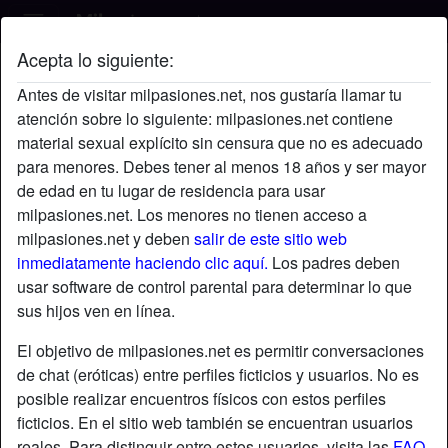
Acepta lo siguiente:
Pakillor's perfil
Antes de visitar milpasiones.net, nos gustaría llamar tu
atención sobre lo siguiente: milpasiones.net contiene
material sexual explícito sin censura que no es adecuado
para menores. Debes tener al menos 18 años y ser mayor
de edad en tu lugar de residencia para usar
milpasiones.net. Los menores no tienen acceso a
milpasiones.net y deben
salir de este sitio web
inmediatamente haciendo clic aquí.
Los padres deben
usar software de control parental para determinar lo que
sus hijos ven en línea.
El objetivo de milpasiones.net es permitir conversaciones
de chat (eróticas) entre perfiles ficticios y usuarios. No es
posible realizar encuentros físicos con estos perfiles
ficticios. En el sitio web también se encuentran usuarios
star
chat
Agregar
Chatea ahora
reales. Para distinguir entre estos usuarios, visita las
FAQ
.