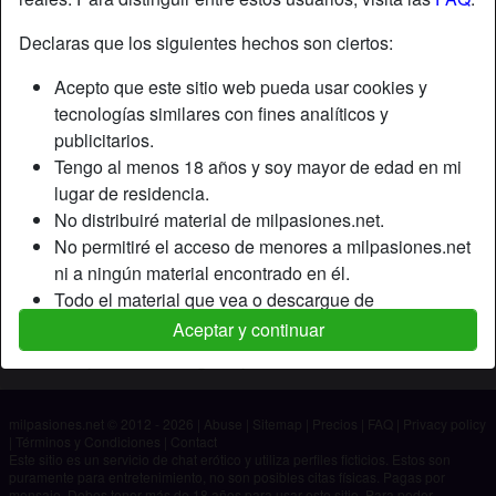
Declaras que los siguientes hechos son ciertos:
Apodo:
Pakillor
Acepto que este sitio web pueda usar cookies y
Edad:
52
tecnologías similares con fines analíticos y
País:
España
publicitarios.
Provincia:
Madrid
Tengo al menos 18 años y soy mayor de edad en mi
Género:
Hombre
lugar de residencia.
No distribuiré material de milpasiones.net.
Descripción
No permitiré el acceso de menores a milpasiones.net
ni a ningún material encontrado en él.
Aún no ha ingresado su descripción.
Todo el material que vea o descargue de
Está buscando
milpasiones.net es para mi uso personal y no lo
Aceptar y continuar
mostraré a un menor.
No ha especificado ninguna preferencia
Los proveedores de este material no han contactado
conmigo y elijo verlo o descargarlo voluntariamente.
milpasiones.net © 2012 - 2026
|
Abuse
|
Sitemap
|
Precios
|
FAQ
|
Privacy policy
Entiendo que milpasiones.net utiliza perfiles de
|
Términos y Condiciones
|
Contact
fantasía que son creados y gestionados por el sitio
Este sitio es un servicio de chat erótico y utiliza perfiles ficticios. Estos son
puramente para entretenimiento, no son posibles citas físicas. Pagas por
web y que pueden comunicarse conmigo con fines
mensaje. Debes tener más de 18 años para usar este sitio. Para poder