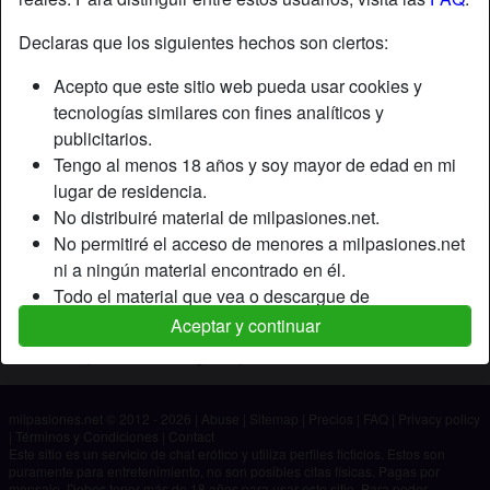
Declaras que los siguientes hechos son ciertos:
Apodo:
OliverKing
Acepto que este sitio web pueda usar cookies y
Edad:
23
tecnologías similares con fines analíticos y
País:
España
publicitarios.
Provincia:
Madrid
Tengo al menos 18 años y soy mayor de edad en mi
Género:
Hombre
lugar de residencia.
No distribuiré material de milpasiones.net.
Descripción
No permitiré el acceso de menores a milpasiones.net
ni a ningún material encontrado en él.
Aún no ha ingresado su descripción.
Todo el material que vea o descargue de
Está buscando
milpasiones.net es para mi uso personal y no lo
Aceptar y continuar
mostraré a un menor.
No ha especificado ninguna preferencia
Los proveedores de este material no han contactado
conmigo y elijo verlo o descargarlo voluntariamente.
milpasiones.net © 2012 - 2026
|
Abuse
|
Sitemap
|
Precios
|
FAQ
|
Privacy policy
Entiendo que milpasiones.net utiliza perfiles de
|
Términos y Condiciones
|
Contact
fantasía que son creados y gestionados por el sitio
Este sitio es un servicio de chat erótico y utiliza perfiles ficticios. Estos son
puramente para entretenimiento, no son posibles citas físicas. Pagas por
web y que pueden comunicarse conmigo con fines
mensaje. Debes tener más de 18 años para usar este sitio. Para poder