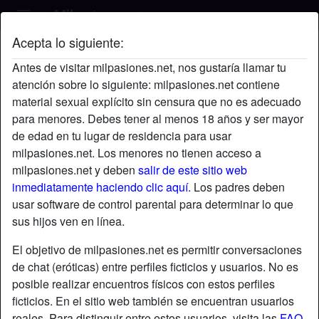
Acepta lo siguiente:
OliverKing's perfil
Antes de visitar milpasiones.net, nos gustaría llamar tu
atención sobre lo siguiente: milpasiones.net contiene
material sexual explícito sin censura que no es adecuado
para menores. Debes tener al menos 18 años y ser mayor
de edad en tu lugar de residencia para usar
milpasiones.net. Los menores no tienen acceso a
milpasiones.net y deben
salir de este sitio web
inmediatamente haciendo clic aquí.
Los padres deben
usar software de control parental para determinar lo que
sus hijos ven en línea.
El objetivo de milpasiones.net es permitir conversaciones
de chat (eróticas) entre perfiles ficticios y usuarios. No es
posible realizar encuentros físicos con estos perfiles
ficticios. En el sitio web también se encuentran usuarios
star
chat
Agregar
Chatea ahora
reales. Para distinguir entre estos usuarios, visita las
FAQ
.