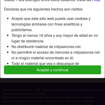
Declaras que los siguientes hechos son ciertos:
Apodo:
Oliver
Acepto que este sitio web pueda usar cookies y
Edad:
23
tecnologías similares con fines analíticos y
País:
España
publicitarios.
Provincia:
Madrid
Tengo al menos 18 años y soy mayor de edad en mi
Género:
Hombre
lugar de residencia.
No distribuiré material de milpasiones.net.
Descripción
No permitiré el acceso de menores a milpasiones.net
ni a ningún material encontrado en él.
Aún no ha ingresado su descripción.
Todo el material que vea o descargue de
Está buscando
milpasiones.net es para mi uso personal y no lo
Aceptar y continuar
mostraré a un menor.
No ha especificado ninguna preferencia
Los proveedores de este material no han contactado
conmigo y elijo verlo o descargarlo voluntariamente.
milpasiones.net © 2012 - 2026
|
Abuse
|
Sitemap
|
Precios
|
FAQ
|
Privacy policy
Entiendo que milpasiones.net utiliza perfiles de
|
Términos y Condiciones
|
Contact
fantasía que son creados y gestionados por el sitio
Este sitio es un servicio de chat erótico y utiliza perfiles ficticios. Estos son
puramente para entretenimiento, no son posibles citas físicas. Pagas por
web y que pueden comunicarse conmigo con fines
mensaje. Debes tener más de 18 años para usar este sitio. Para poder