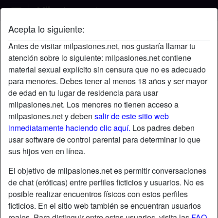
Acepta lo siguiente:
Oliver's perfil
Antes de visitar milpasiones.net, nos gustaría llamar tu
atención sobre lo siguiente: milpasiones.net contiene
material sexual explícito sin censura que no es adecuado
para menores. Debes tener al menos 18 años y ser mayor
de edad en tu lugar de residencia para usar
milpasiones.net. Los menores no tienen acceso a
milpasiones.net y deben
salir de este sitio web
inmediatamente haciendo clic aquí.
Los padres deben
usar software de control parental para determinar lo que
sus hijos ven en línea.
El objetivo de milpasiones.net es permitir conversaciones
de chat (eróticas) entre perfiles ficticios y usuarios. No es
posible realizar encuentros físicos con estos perfiles
ficticios. En el sitio web también se encuentran usuarios
star
chat
Agregar
Chatea ahora
reales. Para distinguir entre estos usuarios, visita las
FAQ
.