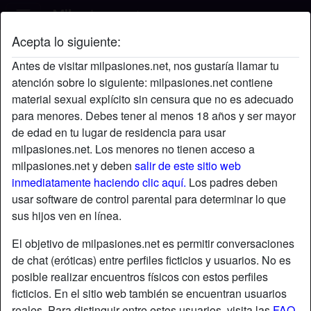
Acepta lo siguiente:
Miriam's perfil
Antes de visitar milpasiones.net, nos gustaría llamar tu
atención sobre lo siguiente: milpasiones.net contiene
material sexual explícito sin censura que no es adecuado
para menores. Debes tener al menos 18 años y ser mayor
de edad en tu lugar de residencia para usar
milpasiones.net. Los menores no tienen acceso a
milpasiones.net y deben
salir de este sitio web
inmediatamente haciendo clic aquí.
Los padres deben
usar software de control parental para determinar lo que
sus hijos ven en línea.
El objetivo de milpasiones.net es permitir conversaciones
de chat (eróticas) entre perfiles ficticios y usuarios. No es
posible realizar encuentros físicos con estos perfiles
ficticios. En el sitio web también se encuentran usuarios
star
chat
Agregar
Chatea ahora
reales. Para distinguir entre estos usuarios, visita las
FAQ
.