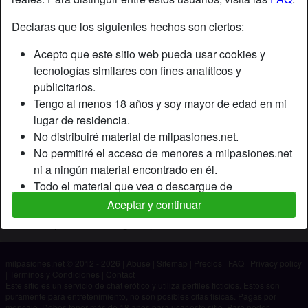
Declaras que los siguientes hechos son ciertos:
Apodo:
Miriam
Acepto que este sitio web pueda usar cookies y
Edad:
26
tecnologías similares con fines analíticos y
País:
España
publicitarios.
Provincia:
Madrid
Tengo al menos 18 años y soy mayor de edad en mi
Género:
Mujer
lugar de residencia.
No distribuiré material de milpasiones.net.
Descripción
No permitiré el acceso de menores a milpasiones.net
ni a ningún material encontrado en él.
Aún no ha ingresado su descripción.
Todo el material que vea o descargue de
Está buscando
milpasiones.net es para mi uso personal y no lo
Aceptar y continuar
mostraré a un menor.
No ha especificado ninguna preferencia
Los proveedores de este material no han contactado
conmigo y elijo verlo o descargarlo voluntariamente.
milpasiones.net © 2012 - 2026
|
Abuse
|
Sitemap
|
Precios
|
FAQ
|
Privacy policy
Entiendo que milpasiones.net utiliza perfiles de
|
Términos y Condiciones
|
Contact
fantasía que son creados y gestionados por el sitio
Este sitio es un servicio de chat erótico y utiliza perfiles ficticios. Estos son
puramente para entretenimiento, no son posibles citas físicas. Pagas por
web y que pueden comunicarse conmigo con fines
mensaje. Debes tener más de 18 años para usar este sitio. Para poder