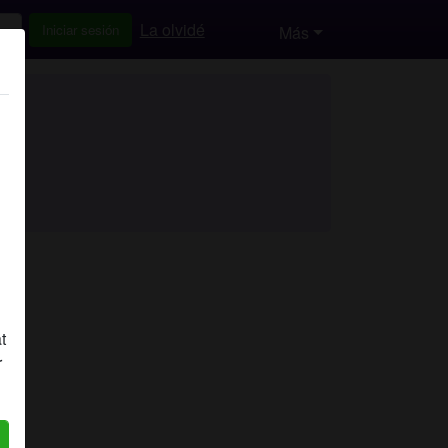
La olvidé
Iniciar sesión
Más
t
r