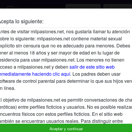
favorite_border
r
Registrarse
cepta lo siguiente:
Descripción
ntes de visitar milpasiones.net, nos gustaría llamar tu atención
obre lo siguiente: milpasiones.net contiene material sexual
Aún no ha ingresado su descripción.
xplícito sin censura que no es adecuado para menores. Debes
Está buscando
ener al menos 18 años y ser mayor de edad en tu lugar de
esidencia para usar milpasiones.net. Los menores no tienen
No ha especificado ninguna preferencia
cceso a milpasiones.net y deben
salir de este sitio web
nmediatamente haciendo clic aquí.
Los padres deben usar
oftware de control parental para determinar lo que sus hijos ven
n línea.
l objetivo de milpasiones.net es permitir conversaciones de cha
eróticas) entre perfiles ficticios y usuarios. No es posible realiza
ncuentros físicos con estos perfiles ficticios. En el sitio web
ambién se encuentran usuarios reales. Para distinguir entre
stos usuarios, visita las
FAQ
.
Aceptar y continuar