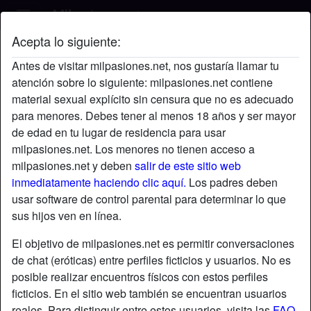
Acepta lo siguiente:
Gigi's perfil
Antes de visitar milpasiones.net, nos gustaría llamar tu
atención sobre lo siguiente: milpasiones.net contiene
material sexual explícito sin censura que no es adecuado
para menores. Debes tener al menos 18 años y ser mayor
de edad en tu lugar de residencia para usar
milpasiones.net. Los menores no tienen acceso a
milpasiones.net y deben
salir de este sitio web
inmediatamente haciendo clic aquí.
Los padres deben
usar software de control parental para determinar lo que
sus hijos ven en línea.
El objetivo de milpasiones.net es permitir conversaciones
de chat (eróticas) entre perfiles ficticios y usuarios. No es
posible realizar encuentros físicos con estos perfiles
ficticios. En el sitio web también se encuentran usuarios
star
chat
Agregar
Chatea ahora
reales. Para distinguir entre estos usuarios, visita las
FAQ
.