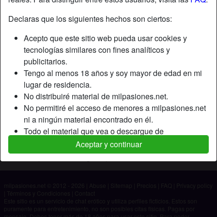
Declaras que los siguientes hechos son ciertos:
Apodo:
Gigi
Acepto que este sitio web pueda usar cookies y
Edad:
28
tecnologías similares con fines analíticos y
País:
España
publicitarios.
Provincia:
Madrid
Tengo al menos 18 años y soy mayor de edad en mi
Género:
Mujer
lugar de residencia.
No distribuiré material de milpasiones.net.
Descripción
No permitiré el acceso de menores a milpasiones.net
ni a ningún material encontrado en él.
Aún no ha ingresado su descripción.
Todo el material que vea o descargue de
Está buscando
milpasiones.net es para mi uso personal y no lo
Aceptar y continuar
mostraré a un menor.
No ha especificado ninguna preferencia
Los proveedores de este material no han contactado
conmigo y elijo verlo o descargarlo voluntariamente.
milpasiones.net © 2012 - 2026
|
Abuse
|
Sitemap
|
Precios
|
FAQ
|
Privacy policy
Entiendo que milpasiones.net utiliza perfiles de
|
Términos y Condiciones
|
Contact
fantasía que son creados y gestionados por el sitio
Este sitio es un servicio de chat erótico y utiliza perfiles ficticios. Estos son
puramente para entretenimiento, no son posibles citas físicas. Pagas por
web y que pueden comunicarse conmigo con fines
mensaje. Debes tener más de 18 años para usar este sitio. Para poder